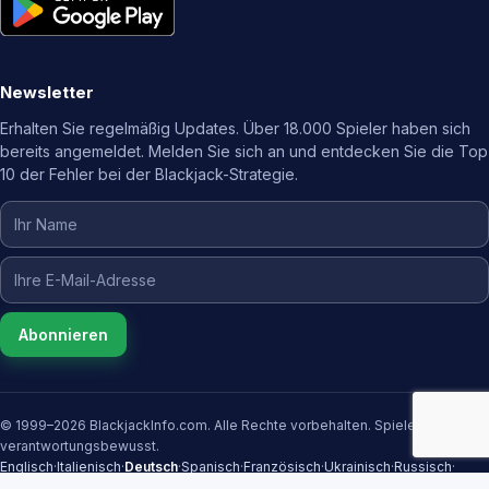
Newsletter
Erhalten Sie regelmäßig Updates. Über 18.000 Spieler haben sich
bereits angemeldet. Melden Sie sich an und entdecken Sie die Top
10 der Fehler bei der Blackjack-Strategie.
Abonnieren
© 1999–2026 BlackjackInfo.com. Alle Rechte vorbehalten. Spielen Sie
verantwortungsbewusst.
Englisch
·
Italienisch
·
Deutsch
·
Spanisch
·
Französisch
·
Ukrainisch
·
Russisch
·
Thailändisch