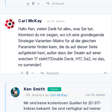
0
Antwort
Carl McKay
vor 10 Jahren
Hallo Ken, vielen Dank für alles, was Sie tun.
Könntest du mir zeigen, wo ich eine grundlegende
Strategie-Varianten-Matrix für all die gleichen
Parameter finden kann, die du auf dieser Seite
aufgelistet hast, außer dass der Dealer auf einer
weichen 17 steht?(Double Deck, H17, Da2, no das,
no surrender)
0
Antwort
Ken Smith
Autor
Antwort an
Carl McKay
vor 10 Jahren
Mir sind keine kostenlosen Quellen für 2D-S17-
Indizes bekannt. Sie sind verfügbar auf meiner