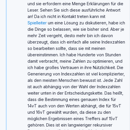
und sie erfordern eine Menge Erklärungen für die
Leser. Sehen Sie sich diese ausführliche Antwort
an! Da ich nicht in Kontakt treten kann mit
Spielleiter
um eine Lösung zu diskutieren, habe ich
die Dinge so belassen, wie sie bisher sind. Aber je
mehr Zeit vergeht, desto mehr bin ich davon
überzeugt, dass ich einfach alle seine Indexzahlen
so bearbeiten sollte, dass sie mit meinen
übereinstimmen. Ich habe Hunderte von Stunden
damit verbracht, meine Zahlen zu optimieren, und
ich habe großes Vertrauen in ihre Nützlichkeit. Die
Generierung von Indexzahlen ist viel komplizierter,
als den meisten Menschen bewusst ist. Jede Zahl
ist auch abhängig von der Wahl der Indexzahlen
weiter unten in der Entscheidungskette. Das heißt,
dass die Bestimmung eines genauen Index für
14vT auch von den Werten abhängt, die für 15vT
und 16vT gewählt wurden, da diese zu den
möglichen Ergebnissen eines Treffers auf 15vT
gehören. Dies ist ein langwieriger rekursiver