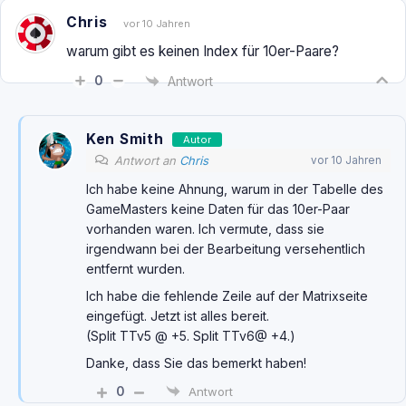
Chris
vor 10 Jahren
warum gibt es keinen Index für 10er-Paare?
0
Antwort
Ken Smith
Autor
Antwort an
Chris
vor 10 Jahren
Ich habe keine Ahnung, warum in der Tabelle des
GameMasters keine Daten für das 10er-Paar
vorhanden waren. Ich vermute, dass sie
irgendwann bei der Bearbeitung versehentlich
entfernt wurden.
Ich habe die fehlende Zeile auf der Matrixseite
eingefügt. Jetzt ist alles bereit.
(Split TTv5 @ +5. Split TTv6@ +4.)
Danke, dass Sie das bemerkt haben!
0
Antwort