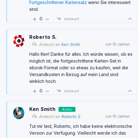
Fortgeschrittener Kartensatz
wenn Sie interessiert
sind.
0
Antwort
Roberto S.
Antwort an
Ken Smith
vor 10 Jahren
Hallo Ken! Danke für alles. Ich würde wissen, ob es
möglich ist, die fortgeschrittene Karten-Set in
ebook-Format oder so etwas zu kaufen, weil die
Versandkosten in Bezug auf mein Land sind
wirklich hoch.
0
Antwort
Ken Smith
Autor
Antwort an
Roberto S.
vor 10 Jahren
Tut mir leid, Roberto, ich habe keine elektronische
Version zur Verfügung. Vielleicht werde ich das