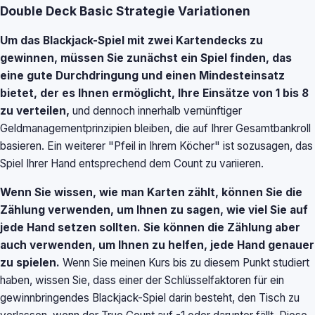
Double Deck Basic Strategie Variationen
Um das Blackjack-Spiel mit zwei Kartendecks zu
gewinnen, müssen Sie zunächst ein Spiel finden, das
eine gute Durchdringung und einen Mindesteinsatz
bietet, der es Ihnen ermöglicht, Ihre Einsätze von 1 bis 8
zu verteilen,
und dennoch innerhalb vernünftiger
Geldmanagementprinzipien bleiben, die auf Ihrer Gesamtbankroll
basieren. Ein weiterer "Pfeil in Ihrem Köcher" ist sozusagen, das
Spiel Ihrer Hand entsprechend dem Count zu variieren.
Wenn Sie wissen, wie man Karten zählt, können Sie die
Zählung verwenden, um Ihnen zu sagen, wie viel Sie auf
jede Hand setzen sollten. Sie können die Zählung aber
auch verwenden, um Ihnen zu helfen, jede Hand genauer
zu spielen.
Wenn Sie meinen Kurs bis zu diesem Punkt studiert
haben, wissen Sie, dass einer der Schlüsselfaktoren für ein
gewinnbringendes Blackjack-Spiel darin besteht, den Tisch zu