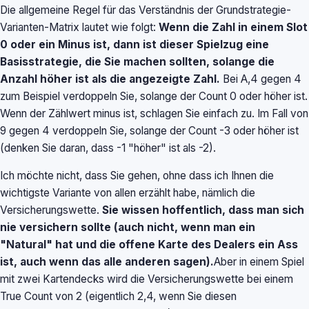
Die allgemeine Regel für das Verständnis der Grundstrategie-
Varianten-Matrix lautet wie folgt:
Wenn die Zahl in einem Slot
0 oder ein Minus ist, dann ist dieser Spielzug eine
Basisstrategie, die Sie machen sollten, solange die
Anzahl höher ist als die angezeigte Zahl.
Bei A,4 gegen 4
zum Beispiel verdoppeln Sie, solange der Count 0 oder höher ist.
Wenn der Zählwert minus ist, schlagen Sie einfach zu. Im Fall von
9 gegen 4 verdoppeln Sie, solange der Count -3 oder höher ist
(denken Sie daran, dass -1 "höher" ist als -2).
Ich möchte nicht, dass Sie gehen, ohne dass ich Ihnen die
wichtigste Variante von allen erzählt habe, nämlich die
Versicherungswette.
Sie wissen hoffentlich, dass man sich
nie versichern sollte (auch nicht, wenn man ein
"Natural" hat und die offene Karte des Dealers ein Ass
ist, auch wenn das alle anderen sagen).
Aber in einem Spiel
mit zwei Kartendecks wird die Versicherungswette bei einem
True Count von 2 (eigentlich 2,4, wenn Sie diesen