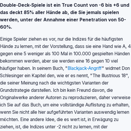
Double-Deck-Spiele ist ein True Count von -6 bis +6 und
das deckt 85% aller Hände ab, die Sie jemals spielen
werden, unter der Annahme einer Penetration von 50-
60%.
Einige Spieler ziehen es vor, nur die Indizes für die häufigsten
Hände zu lernen, mit der Vorstellung, dass sie eine Hand wie A, 4
gegen eine 5 weniger als 100 Mal in 100.000 gespielten Händen
bekommen werden, aber sie werden eine 16 gegen 10 viel
häufiger haben. In seinem Buch, "
Blackjack-Angriff
" widmet Don
Schlesinger ein Kapitel den, wie er es nennt, "The Illustrious 18",
die seiner Meinung nach die wichtigsten Varianten der
Grundstrategie darstellen. Ich bin kein Freund davon, die
Originalwerke anderer Autoren zu reproduzieren, daher verweise
ich Sie auf das Buch, um eine vollständige Auflistung zu erhalten,
wenn Sie nicht alle hier aufgeführten Varianten auswendig lernen
möchten. Eine andere Idee, die es wert ist, in Erwägung zu
ziehen, ist, die Indizes unter -2 nicht zu lernen, mit der