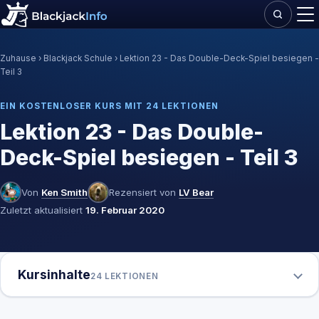
Zuhause
›
Blackjack Schule
›
Lektion 23 - Das Double-Deck-Spiel besiegen -
Teil 3
EIN KOSTENLOSER KURS MIT 24 LEKTIONEN
Lektion 23 - Das Double-
Deck-Spiel besiegen - Teil 3
Von
Ken Smith
Rezensiert von
LV Bear
Zuletzt aktualisiert
19. Februar 2020
Kursinhalte
24 LEKTIONEN