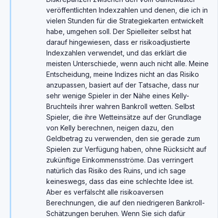
veröffentlichten Indexzahlen und denen, die ich in
vielen Stunden für die Strategiekarten entwickelt
habe, umgehen soll. Der Spielleiter selbst hat
darauf hingewiesen, dass er risikoadjustierte
Indexzahlen verwendet, und das erklärt die
meisten Unterschiede, wenn auch nicht alle. Meine
Entscheidung, meine Indizes nicht an das Risiko
anzupassen, basiert auf der Tatsache, dass nur
sehr wenige Spieler in der Nähe eines Kelly-
Bruchteils ihrer wahren Bankroll wetten. Selbst
Spieler, die ihre Wetteinsätze auf der Grundlage
von Kelly berechnen, neigen dazu, den
Geldbetrag zu verwenden, den sie gerade zum
Spielen zur Verfügung haben, ohne Rücksicht auf
zukünftige Einkommensströme. Das verringert
natürlich das Risiko des Ruins, und ich sage
keineswegs, dass das eine schlechte Idee ist.
Aber es verfälscht alle risikoaversen
Berechnungen, die auf den niedrigeren Bankroll-
Schätzungen beruhen. Wenn Sie sich dafür