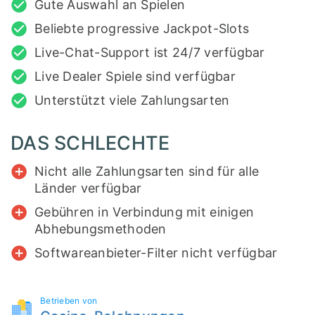
Gute Auswahl an Spielen
Beliebte progressive Jackpot-Slots
Live-Chat-Support ist 24/7 verfügbar
Live Dealer Spiele sind verfügbar
Unterstützt viele Zahlungsarten
DAS SCHLECHTE
Nicht alle Zahlungsarten sind für alle
Länder verfügbar
Gebühren in Verbindung mit einigen
Abhebungsmethoden
Softwareanbieter-Filter nicht verfügbar
Betrieben von