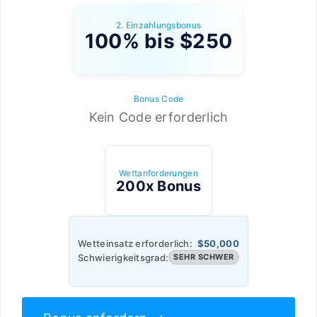
2. Einzahlungsbonus
100% bis $250
Bonus Code
Kein Code erforderlich
Wettanforderungen
200x Bonus
Wetteinsatz erforderlich:
$50,000
Schwierigkeitsgrad:
SEHR SCHWER