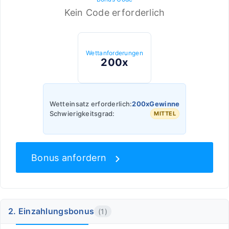
Kein Code erforderlich
Wettanforderungen
200x
Wetteinsatz erforderlich:
200xGewinne
Schwierigkeitsgrad:
MITTEL
Bonus anfordern
2. Einzahlungsbonus
(1)