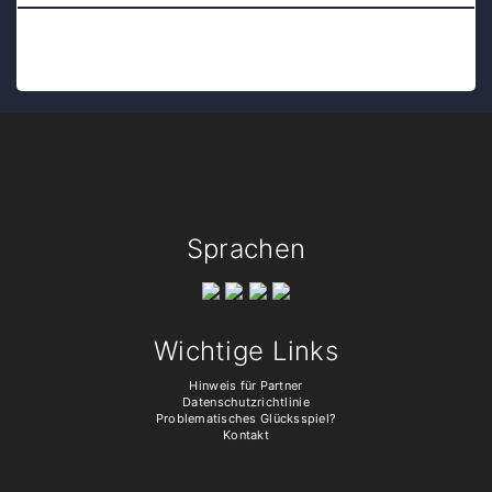
Sprachen
Wichtige Links
Hinweis für Partner
Datenschutzrichtlinie
Problematisches Glücksspiel?
Kontakt