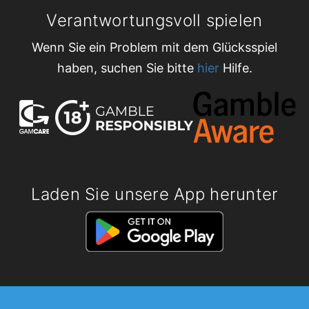
Verantwortungsvoll spielen
Wenn Sie ein Problem mit dem Glücksspiel
haben, suchen Sie bitte
hier
Hilfe.
Laden Sie unsere App herunter