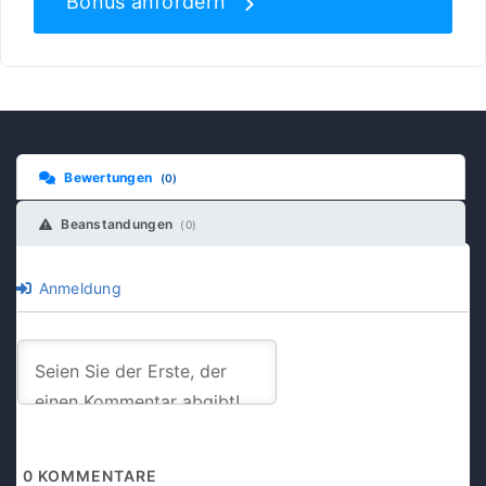
Bonus anfordern
Bewertungen
(0)
Beanstandungen
(0)
Anmeldung
0
KOMMENTARE