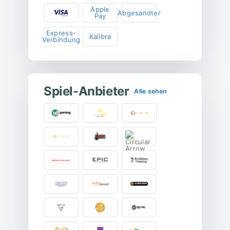
Apple
Abgesandter
Pay
Express-
Kalibra
Verbindung
Spiel-Anbieter
Alle sehen