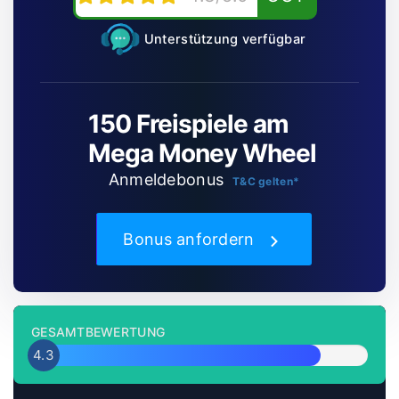
Unterstützung verfügbar
150 Freispiele am
Mega Money Wheel
Anmeldebonus
T&C gelten*
Bonus anfordern
GESAMTBEWERTUNG
4.3