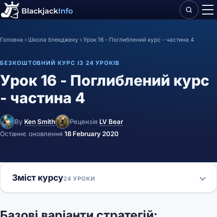
Головна
›
Школа блекджеку
›
Урок 16 - Поглиблений курс - частина 4
БЕЗКОШТОВНИЙ КУРС ІЗ 24 УРОКІВ
Урок 16 - Поглиблений курс
- частина 4
By
Ken Smith
Рецензія
LV Bear
Останнє оновлення
18 February 2020
Зміст курсу
24 УРОКИ
Базові варіанти стратегій: