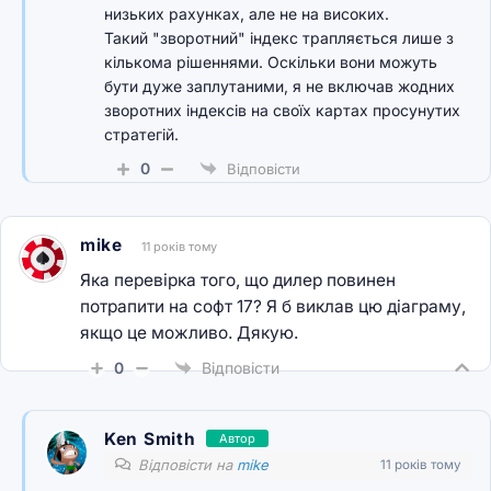
низьких рахунках, але не на високих.
Такий "зворотний" індекс трапляється лише з
кількома рішеннями. Оскільки вони можуть
бути дуже заплутаними, я не включав жодних
зворотних індексів на своїх картах просунутих
стратегій.
0
Відповісти
mike
11 років тому
Яка перевірка того, що дилер повинен
потрапити на софт 17? Я б виклав цю діаграму,
якщо це можливо. Дякую.
0
Відповісти
Ken Smith
Автор
Відповісти на
mike
11 років тому