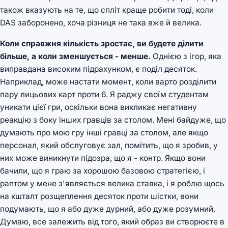
також вказують на те, що спліт краще робити тоді, коли
DAS заборонено, хоча різниця не така вже й велика.
Коли справжня кількість зростає, ви будете ділити
більше, а коли зменшується - менше.
Однією з ігор, яка
виправдана високим підрахунком, є поділ десяток.
Наприклад, може настати момент, коли варто розділити
пару лицьових карт проти 6. Я раджу своїм студентам
уникати цієї гри, оскільки вона викликає негативну
реакцію з боку інших гравців за столом. Мені байдуже, що
думають про мою гру інші гравці за столом, але якщо
персонал, який обслуговує зал, помітить, що я зробив, у
них може виникнути підозра, що я - контр. Якщо вони
бачили, що я граю за хорошою базовою стратегією, і
раптом у мене з'являється велика ставка, і я роблю щось
на кшталт розщеплення десяток проти шістки, вони
подумають, що я або дуже дурний, або дуже розумний.
Думаю, все залежить від того, який образ ви створюєте в