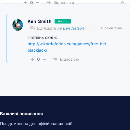
0
Відповісти
Ken Smith
Автор
Відповісти на
Ben Nelson
11 років тому
Поглянь сюди:
http://wizardofodds.com/games/free-bet-
blackjack/
0
Відповісти
Важливі посилання
Повідомлення для афілійованих осіб