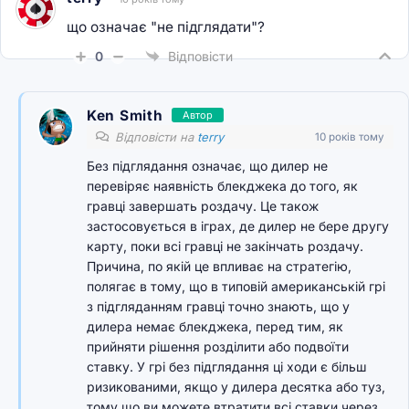
що означає "не підглядати"?
0
Відповісти
Ken Smith
Автор
Відповісти на
terry
10 років тому
Без підглядання означає, що дилер не
перевіряє наявність блекджека до того, як
гравці завершать роздачу. Це також
застосовується в іграх, де дилер не бере другу
карту, поки всі гравці не закінчать роздачу.
Причина, по якій це впливає на стратегію,
полягає в тому, що в типовій американській грі
з підгляданням гравці точно знають, що у
дилера немає блекджека, перед тим, як
прийняти рішення розділити або подвоїти
ставку. У грі без підглядання ці ходи є більш
ризикованими, якщо у дилера десятка або туз,
тому що ви можете втратити всі ставки через