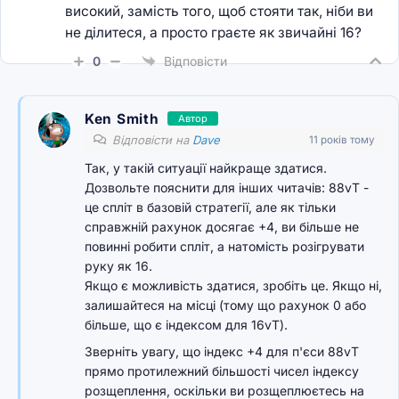
високий, замість того, щоб стояти так, ніби ви
не ділитеся, а просто граєте як звичайні 16?
0
Відповісти
Ken Smith
Автор
Відповісти на
Dave
11 років тому
Так, у такій ситуації найкраще здатися.
Дозвольте пояснити для інших читачів: 88vT -
це спліт в базовій стратегії, але як тільки
справжній рахунок досягає +4, ви більше не
повинні робити спліт, а натомість розігрувати
руку як 16.
Якщо є можливість здатися, зробіть це. Якщо ні,
залишайтеся на місці (тому що рахунок 0 або
більше, що є індексом для 16vT).
Зверніть увагу, що індекс +4 для п'єси 88vT
прямо протилежний більшості чисел індексу
розщеплення, оскільки ви розщеплюєтесь на