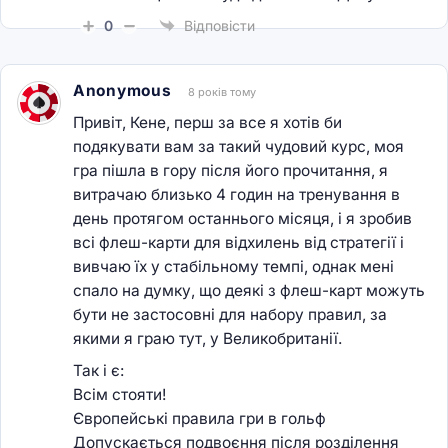
0
Відповісти
Anonymous
8 років тому
Привіт, Кене, перш за все я хотів би
подякувати вам за такий чудовий курс, моя
гра пішла в гору після його прочитання, я
витрачаю близько 4 годин на тренування в
день протягом останнього місяця, і я зробив
всі флеш-карти для відхилень від стратегії і
вивчаю їх у стабільному темпі, однак мені
спало на думку, що деякі з флеш-карт можуть
бути не застосовні для набору правил, за
якими я граю тут, у Великобританії.
Так і є:
Всім стояти!
Європейські правила гри в гольф
Допускається подвоєння після розділення