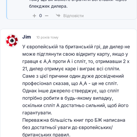
блекджек дилера.
0
Відповісти
Jim
10 років тому
У європейській та британській грі, де дилер не
може підглянути свою відкриту карту, якщо у
гравця є A,A проти A і спліт, то, отримавши 2 x
21, дилер отримує каре і виграє всі спліти.
Саме з цієї причини один дуже досвідчений
професіонал сказав, що A,A - це не спліт.
Однак інше джерело стверджує, що спліт
потрібно робити в будь-якому випадку,
оскільки спліт A достатньо сильний, щоб його
гарантувати.
Переважна більшість книг про БЖ написана
без достатньої уваги до європейських/
британських правил.