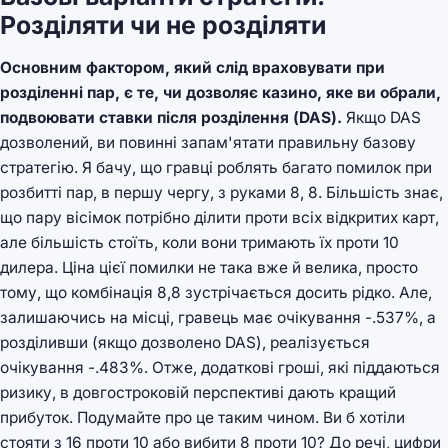
Розділяти чи не розділяти
Основним фактором, який слід враховувати при
розділенні пар, є те, чи дозволяє казино, яке ви обрали,
подвоювати ставки після розділення (DAS).
Якщо DAS
дозволений, ви повинні запам'ятати правильну базову
стратегію. Я бачу, що гравці роблять багато помилок при
розбитті пар, в першу чергу, з руками 8, 8. Більшість знає,
що пару вісімок потрібно ділити проти всіх відкритих карт,
але більшість стоїть, коли вони тримають їх проти 10
дилера. Ціна цієї помилки не така вже й велика, просто
тому, що комбінація 8,8 зустрічається досить рідко. Але,
залишаючись на місці, гравець має очікування -.537%, а
розділивши (якщо дозволено DAS), реалізується
очікування -.483%. Отже, додаткові гроші, які піддаються
ризику, в довгостроковій перспективі дають кращий
прибуток. Подумайте про це таким чином. Ви б хотіли
стояти з 16 проти 10 або вибити 8 проти 10? До речі, цифри