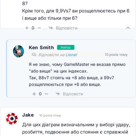
8?
Крім того, для 9,9Vs7 ви розщеплюєтесь при 6
і вище або тільки при 6?
0
Відповісти
Ken Smith
Автор
Відповісти на
Lionel
10 років тому
Я не знаю, чому GameMaster не вказав прямо
"або вище" на цих індексах.
Так, 88vT стоять на +8 або вище, а 99v7
розщеплюються при +6 або вище.
0
Відповісти
Jake
10 років тому
Для цих діаграм визначальним у виборі удару,
розбиття, подвоєння або стояння є справжній