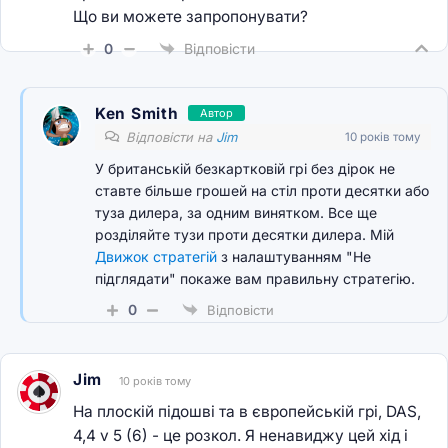
Що ви можете запропонувати?
0
Відповісти
Ken Smith
Автор
Відповісти на
Jim
10 років тому
У британській безкартковій грі без дірок не
ставте більше грошей на стіл проти десятки або
туза дилера, за одним винятком. Все ще
розділяйте тузи проти десятки дилера. Мій
Движок стратегій
з налаштуванням "Не
підглядати" покаже вам правильну стратегію.
0
Відповісти
Jim
10 років тому
На плоскій підошві та в європейській грі, DAS,
4,4 v 5 (6) - це розкол. Я ненавиджу цей хід і