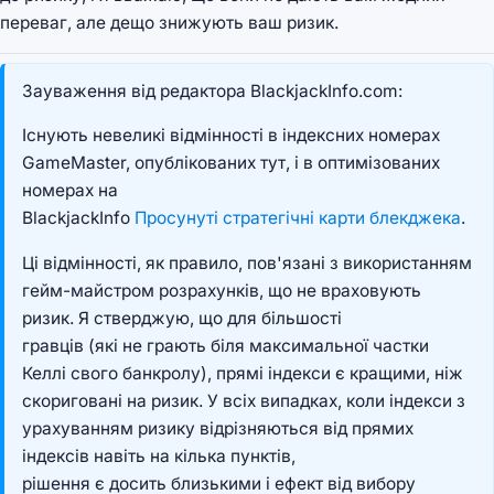
переваг, але дещо знижують ваш ризик.
Зауваження від редактора BlackjackInfo.com:
Існують невеликі відмінності в індексних номерах
GameMaster, опублікованих тут, і в оптимізованих
номерах на
BlackjackInfo
Просунуті стратегічні карти блекджека
.
Ці відмінності, як правило, пов'язані з використанням
гейм-майстром розрахунків, що не враховують
ризик. Я стверджую, що для більшості
гравців (які не грають біля максимальної частки
Келлі свого банкролу), прямі індекси є кращими, ніж
скориговані на ризик. У всіх випадках, коли індекси з
урахуванням ризику відрізняються від прямих
індексів навіть на кілька пунктів,
рішення є досить близькими і ефект від вибору