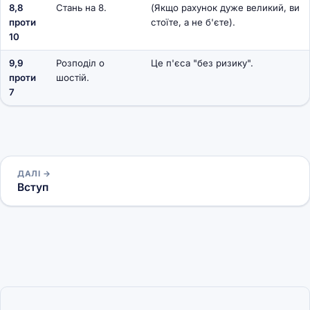
8,8
Стань на 8.
(Якщо рахунок дуже великий, ви
проти
стоїте, а не б'єте).
10
9,9
Розподіл о
Це п'єса "без ризику".
проти
шостій.
7
ДАЛІ →
Вступ