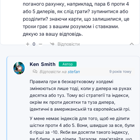
поганого рахунку, наприклад, пара 6 проти 4
або 5 дилерів, як слід грати? зупинитися або
розділити? знаючи карти, що залишилися, це
трохи грає з вашим розумом і ставками.
дякую за вашу відповідь.
0
Відповісти
Ken Smith
Автор
Відповісти на
stefan
9 років тому
Правила гри в безкартковому холдемі
змінюються лише тоді, коли у дилера на руках
десятка або туз. Тому всі стратегії та індекси,
окрім як проти десятки та туза дилера,
ідентичні в американській та європейській грі.
У мене немає індексів для того, щоб не ділити
шістки проти 4 або 5. Вони, швидше за все, були
б гірші за -10. Якби ви досягли такого індексу,
ви б били, а не ділили. Загалом, пам'ятайте, що