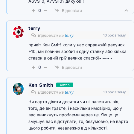
A6VS10, A7VS10? дякую!!!!
0
Відповісти
terry
Відповісти на
terry
10 років тому
привіт Кен Сміт! коли у нас справжній рахунок
+10, ми повинні зробити одну ставку або кілька
ставок в одній грі? велике спасибі~~~~~
0
Відповісти
Ken Smith
Автор
Відповісти на
terry
10 років тому
Чи варто ділити десятки чи ні, залежить від
того, де ви граєте, і наскільки ймовірно, що у
вас виникнуть проблеми через це. Якщо це
змушує вас відступати, то, безумовно, не варто
цього робити, незалежно від кількості.