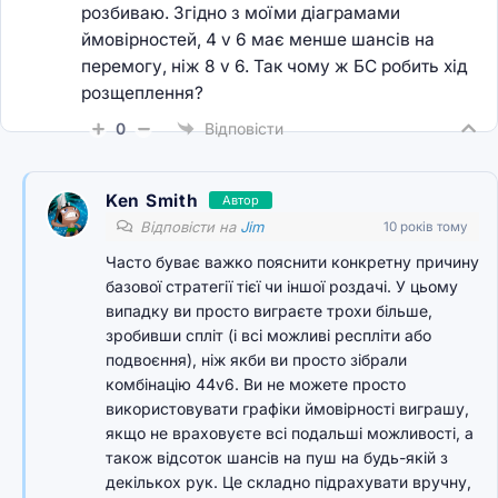
розбиваю. Згідно з моїми діаграмами
ймовірностей, 4 v 6 має менше шансів на
перемогу, ніж 8 v 6. Так чому ж БС робить хід
розщеплення?
0
Відповісти
Ken Smith
Автор
Відповісти на
Jim
10 років тому
Часто буває важко пояснити конкретну причину
базової стратегії тієї чи іншої роздачі. У цьому
випадку ви просто виграєте трохи більше,
зробивши спліт (і всі можливі респліти або
подвоєння), ніж якби ви просто зібрали
комбінацію 44v6. Ви не можете просто
використовувати графіки ймовірності виграшу,
якщо не враховуєте всі подальші можливості, а
також відсоток шансів на пуш на будь-якій з
декількох рук. Це складно підрахувати вручну,