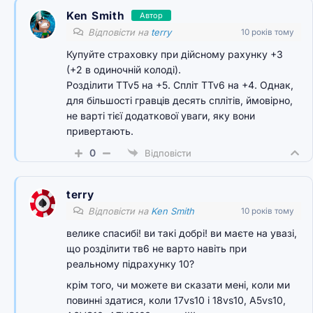
Ken Smith
Автор
Відповісти на
terry
10 років тому
Купуйте страховку при дійсному рахунку +3
(+2 в одиночній колоді).
Розділити TTv5 на +5. Спліт TTv6 на +4. Однак,
для більшості гравців десять сплітів, ймовірно,
не варті тієї додаткової уваги, яку вони
привертають.
0
Відповісти
terry
Відповісти на
Ken Smith
10 років тому
велике спасибі! ви такі добрі! ви маєте на увазі,
що розділити тв6 не варто навіть при
реальному підрахунку 10?
крім того, чи можете ви сказати мені, коли ми
повинні здатися, коли 17vs10 і 18vs10, A5vs10,