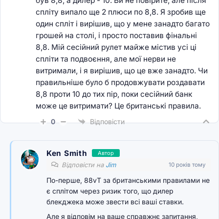
був 8,8, а дилер - 10. Ви не повірите, але після
спліту випало ще 2 плюси по 8,8. Я зробив ще
один спліт і вирішив, що у мене занадто багато
грошей на столі, і просто поставив фінальні
8,8. Мій сесійний рулет майже містив усі ці
спліти та подвоєння, але мої нерви не
витримали, і я вирішив, що це вже занадто. Чи
правильніше було б продовжувати роздавати
8,8 проти 10 до тих пір, поки сесійний банк
може це витримати? Це британські правила.
0
Відповісти
Ken Smith
Автор
Відповісти на
Jim
10 років тому
По-перше, 88vT за британськими правилами не
є сплітом через ризик того, що дилер
блекджека може звести всі ваші ставки.
Але я відповім на ваше справжнє запитання,