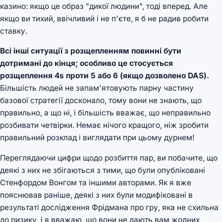
казино: якщо це образ "дикої людини", тоді вперед. Але
якщо ви тихий, ввічливий і не п'єте, я б не радив робити
ставку.
Всі інші ситуації з розщепленням повинні бути
дотримані до кінця; особливо це стосується
розщеплення 4s проти 5 або 6 (якщо дозволено DAS).
Більшість людей не запам'ятовують парну частину
базової стратегії досконало, тому вони не знають, що
правильно, а що ні, і більшість вважає, що неправильно
розбивати четвірки. Немає нічого кращого, ніж зробити
правильний розклад і виглядати при цьому дурнем!
Переглядаючи цифри щодо розбиття пар, ви побачите, що
деякі з них не збігаються з тими, що були опубліковані
Стенфордом Вонгом та іншими авторами. Як я вже
пояснював раніше, деякі з них були модифіковані в
результаті дослідження Фрідмана про гру, яка не схильна
до ризику, і я вважаю, що вони не дають вам жодних