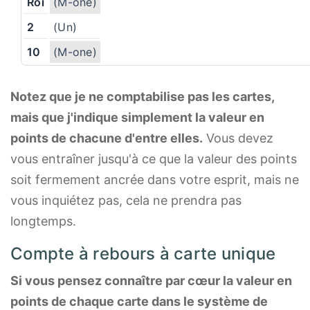
Roi
(M-one)
2
(Un)
10
(M-one)
Notez que je ne comptabilise pas les cartes,
mais que j'indique simplement la valeur en
points de chacune d'entre elles.
Vous devez
vous entraîner jusqu'à ce que la valeur des points
soit fermement ancrée dans votre esprit, mais ne
vous inquiétez pas, cela ne prendra pas
longtemps.
Compte à rebours à carte unique
Si vous pensez connaître par cœur la valeur en
points de chaque carte dans le système de