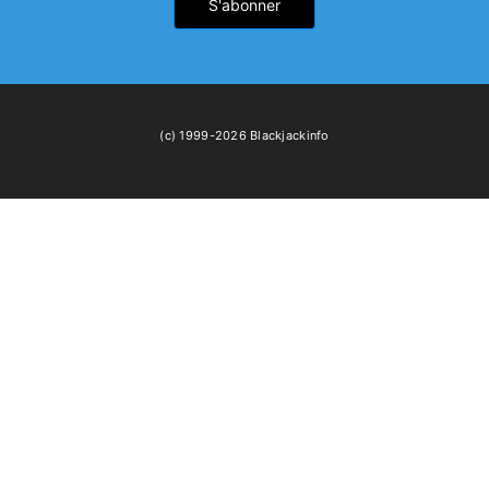
S'abonner
(c) 1999-2026 Blackjackinfo