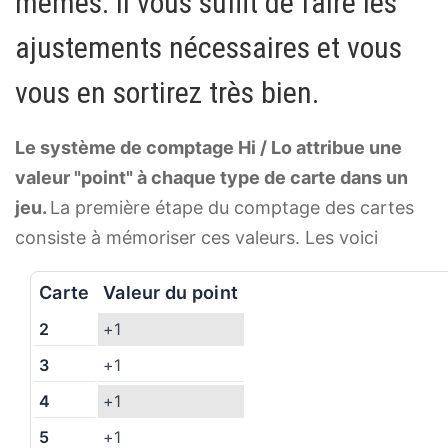
mêmes. Il vous suffit de faire les
ajustements nécessaires et vous
vous en sortirez très bien.
Le système de comptage Hi / Lo attribue une
valeur "point" à chaque type de carte dans un
jeu.
La première étape du comptage des cartes
consiste à mémoriser ces valeurs. Les voici
Carte
Valeur du point
2
+1
3
+1
4
+1
5
+1