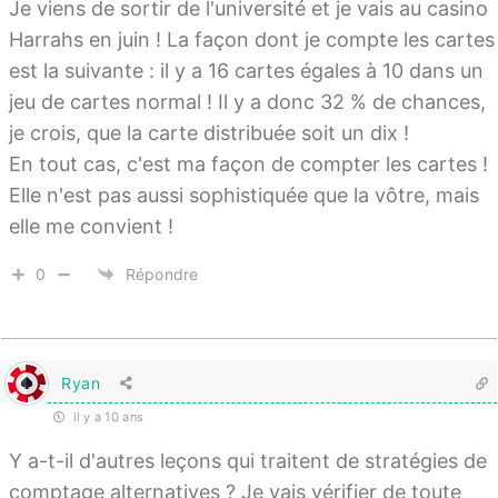
Je viens de sortir de l'université et je vais au casino
Harrahs en juin ! La façon dont je compte les cartes
est la suivante : il y a 16 cartes égales à 10 dans un
jeu de cartes normal ! Il y a donc 32 % de chances,
je crois, que la carte distribuée soit un dix !
En tout cas, c'est ma façon de compter les cartes !
Elle n'est pas aussi sophistiquée que la vôtre, mais
elle me convient !
0
Répondre
Ryan
il y a 10 ans
Y a-t-il d'autres leçons qui traitent de stratégies de
comptage alternatives ? Je vais vérifier de toute