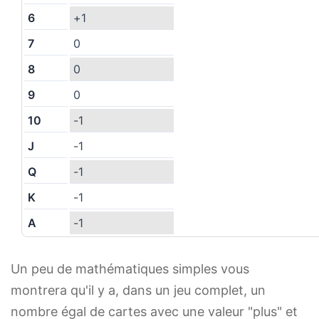
6
+1
7
0
8
0
9
0
10
-1
J
-1
Q
-1
K
-1
A
-1
Un peu de mathématiques simples vous
montrera qu'il y a, dans un jeu complet, un
nombre égal de cartes avec une valeur "plus" et