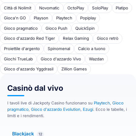
Città di Nolimit
Novomatic
OctoPlay
SoloPlay
Platipo
Gioca'n GO
Playson
Playtech
Popiplay
Gioco pragmatico
Gioco Push
QuickSpin
Gioco d'azzardo Red Tiger
Relax Gaming
Gioco retrò
Proiettile d'argento
Spinomenal
Calcio a tuono
Giochi TrueLab
Gioco d'azzardo Vivo
Wazdan
Gioco d'azzardo Yggdrasil
Zillion Games
Casinò dal vivo
I tavoli live di Jackpoty Casino funzionano su
Playtech
,
Gioco
pragmatico
,
Gioco d'azzardo Evolution
,
Ezugi
. Ecco le tabelle, i
limiti e i rendimenti.
Blackjack
12