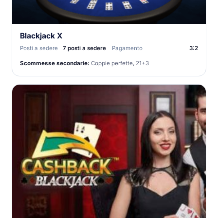
Blackjack X
Posti a sedere
7 posti a sedere
Pagamento
3:2
Scommesse secondarie:
Coppie perfette, 21+3