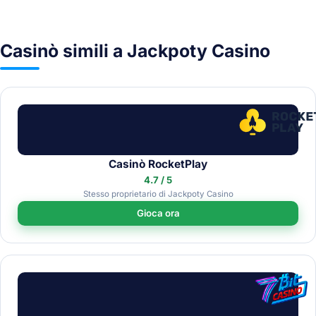
Casinò simili a Jackpoty Casino
Casinò RocketPlay
4.7 / 5
Stesso proprietario di Jackpoty Casino
Gioca ora