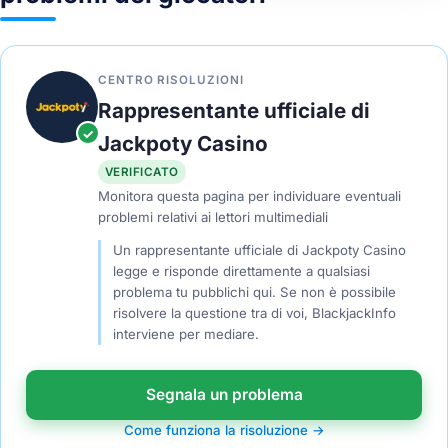
CENTRO RISOLUZIONI
Rappresentante ufficiale di
✓
Jackpoty Casino
VERIFICATO
Monitora questa pagina per individuare eventuali
problemi relativi ai lettori multimediali
Un rappresentante ufficiale di Jackpoty Casino
legge e risponde direttamente a qualsiasi
problema tu pubblichi qui. Se non è possibile
risolvere la questione tra di voi, BlackjackInfo
interviene per mediare.
Segnala un problema
Come funziona la risoluzione →