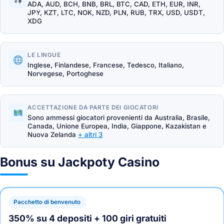
ADA, AUD, BCH, BNB, BRL, BTC, CAD, ETH, EUR, INR,
JPY, KZT, LTC, NOK, NZD, PLN, RUB, TRX, USD, USDT,
XDG
LE LINGUE
Inglese, Finlandese, Francese, Tedesco, Italiano,
Norvegese, Portoghese
ACCETTAZIONE DA PARTE DEI GIOCATORI
Sono ammessi giocatori provenienti da Australia, Brasile,
Canada, Unione Europea, India, Giappone, Kazakistan e
Nuova Zelanda
+ altri 3
Bonus su Jackpoty Casino
Pacchetto di benvenuto
350% su 4 depositi + 100 giri gratuiti