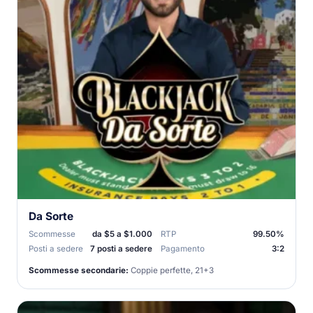
Da Sorte
Scommesse
da $5 a $1.000
RTP
99.50%
Posti a sedere
7 posti a sedere
Pagamento
3:2
Scommesse secondarie:
Coppie perfette, 21+3