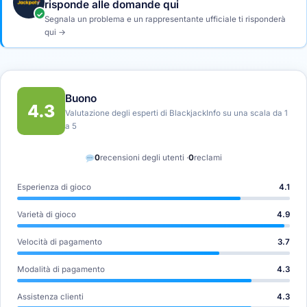
risponde alle domande qui
✓
Segnala un problema e un rappresentante ufficiale ti risponderà
qui
→
Buono
4.3
Valutazione degli esperti di BlackjackInfo su una scala da 1
a 5
0
recensioni degli utenti ·
0
reclami
Esperienza di gioco
4.1
Varietà di gioco
4.9
Velocità di pagamento
3.7
Modalità di pagamento
4.3
Assistenza clienti
4.3