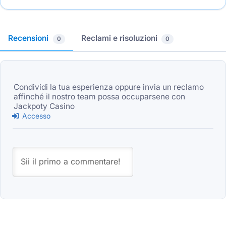
Recensioni
Reclami e risoluzioni
0
0
Condividi la tua esperienza oppure invia un reclamo
affinché il nostro team possa occuparsene con
Jackpoty Casino
Accesso