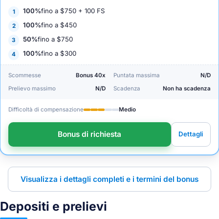
100%
fino a $750 + 100 FS
100%
fino a $450
50%
fino a $750
100%
fino a $300
Scommesse
Bonus 40x
Puntata massima
N/D
Prelievo massimo
N/D
Scadenza
Non ha scadenza
Difficoltà di compensazione
Medio
Bonus di richiesta
Dettagli
Visualizza i dettagli completi e i termini del bonus
Depositi e prelievi