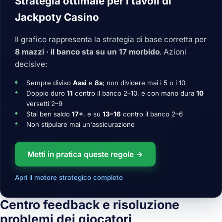
Strategia ottimale per i tavoli di
Jackpoty Casino
Il grafico rappresenta la strategia di base corretta per
8 mazzi · il banco sta su un 17 morbido
. Azioni
decisive:
Sempre diviso
Assi
e
8s
; non dividere mai i 5 o i 10
Doppio duro
11
contro il banco 2–10, e con mano dura
10
versetti 2–9
Stai ben saldo
17+
, e su
13–16
contro il banco 2–6
Non stipulare mai un'assicurazione
Metti in pratica queste regole →
Apri il motore strategico completo
Centro feedback e risoluzione
problemi dei giocatori