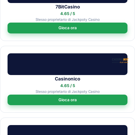
7BitCasino
4.65 / 5
Stesso proprietario di Jackpoty Casino
Gioca ora
Casinonico
4.65 / 5
Stesso proprietario di Jackpoty Casino
Gioca ora