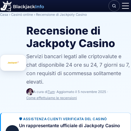
Casa
›
Casinò online
› Recensione di Jackpoty Casino
Recensione di
Jackpoty Casino
Servizi bancari legati alle criptovalute e
chat disponibile 24 ore su 24, 7 giorni su 7,
con requisiti di scommessa solitamente
elevati.
A cura di
Tum
· Aggiornato il 5 novembre 2025 ·
Come effettuiamo le recensioni
🛡 ASSISTENZA CLIENTI VERIFICATA DEL CASINÒ
Un rappresentante ufficiale di Jackpoty Casino