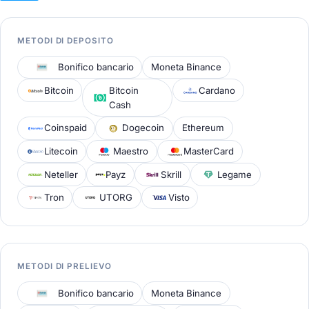
METODI DI DEPOSITO
Bonifico bancario
Moneta Binance
Bitcoin
Bitcoin
Cardano
Cash
Coinspaid
Dogecoin
Ethereum
Litecoin
Maestro
MasterCard
Neteller
Payz
Skrill
Legame
Tron
UTORG
Visto
METODI DI PRELIEVO
Bonifico bancario
Moneta Binance