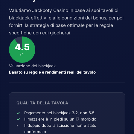
Valutiamo Jackpoty Casino in base ai suoi tavoli di
blackjack effettivi e alle condizioni dei bonus, per poi
fornirti la strategia di base ottimale per le regole
specifiche con cui giocherai.
4.5
/ 5
Valutazione del blackjack
Basato su regole e rendimenti reali del tavolo
QUALITÀ DELLA TAVOLA
Pagamento nel blackjack 3:2, non 6:5
Il mazziere è in piedi su un 17 morbido
Il doppio dopo la scissione non è stato
confermato