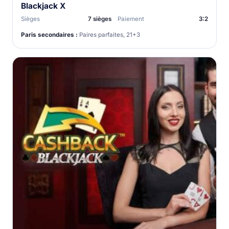
Blackjack X
Sièges
7 sièges
Paiement
3:2
Paris secondaires :
Paires parfaites, 21+3