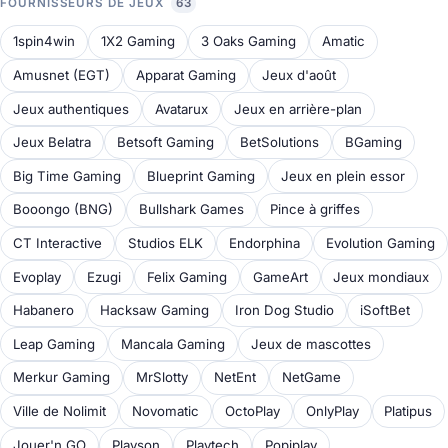
FOURNISSEURS DE JEUX
63
1spin4win
1X2 Gaming
3 Oaks Gaming
Amatic
Amusnet (EGT)
Apparat Gaming
Jeux d'août
Jeux authentiques
Avatarux
Jeux en arrière-plan
Jeux Belatra
Betsoft Gaming
BetSolutions
BGaming
Big Time Gaming
Blueprint Gaming
Jeux en plein essor
Booongo (BNG)
Bullshark Games
Pince à griffes
CT Interactive
Studios ELK
Endorphina
Evolution Gaming
Evoplay
Ezugi
Felix Gaming
GameArt
Jeux mondiaux
Habanero
Hacksaw Gaming
Iron Dog Studio
iSoftBet
Leap Gaming
Mancala Gaming
Jeux de mascottes
Merkur Gaming
MrSlotty
NetEnt
NetGame
Ville de Nolimit
Novomatic
OctoPlay
OnlyPlay
Platipus
Jouer'n GO
Playson
Playtech
Popiplay