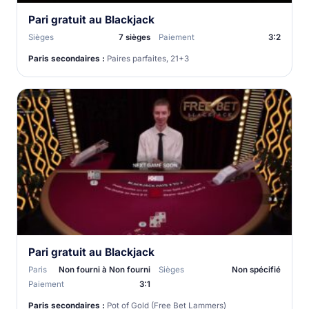
Pari gratuit au Blackjack
Sièges
7 sièges
Paiement
3:2
Paris secondaires :
Paires parfaites, 21+3
Pari gratuit au Blackjack
Paris
Non fourni à Non fourni
Sièges
Non spécifié
Paiement
3:1
Paris secondaires :
Pot of Gold (Free Bet Lammers)