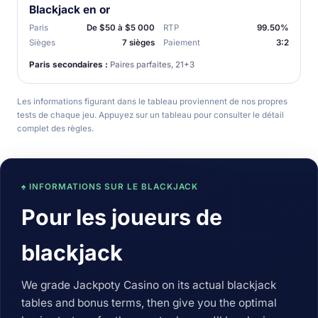
Blackjack en or
Paris
De $50 à $5 000
RTP
99.50%
Sièges
7 sièges
Paiement
3:2
Paris secondaires :
Paires parfaites, 21+3
Les informations figurant dans le tableau proviennent de nos propres
tests de chaque jeu. Appuyez sur un tableau pour consulter le détail
complet des règles.
♠ INFORMATIONS SUR LE BLACKJACK
Pour les joueurs de
blackjack
We grade Jackpoty Casino on its actual blackjack
tables and bonus terms, then give you the optimal