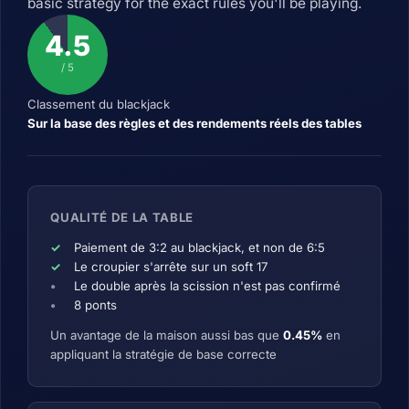
basic strategy for the exact rules you'll be playing.
4.5
/ 5
Classement du blackjack
Sur la base des règles et des rendements réels des tables
QUALITÉ DE LA TABLE
Paiement de 3:2 au blackjack, et non de 6:5
Le croupier s'arrête sur un soft 17
Le double après la scission n'est pas confirmé
8 ponts
Un avantage de la maison aussi bas que
0.45%
en
appliquant la stratégie de base correcte