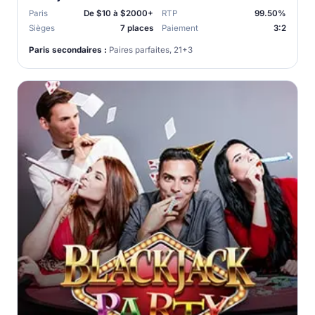
Paris
De $10 à $2000+
RTP
99.50%
Sièges
7 places
Paiement
3:2
Paris secondaires :
Paires parfaites, 21+3