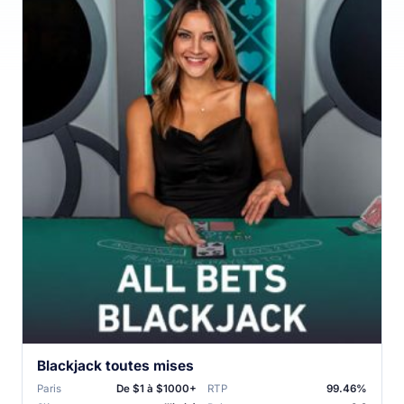
Blackjack toutes mises
Paris
De $1 à $1000+
RTP
99.46%