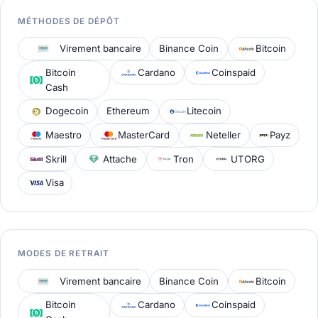
MÉTHODES DE DÉPÔT
Virement bancaire
Binance Coin
Bitcoin
Bitcoin
Cardano
Coinspaid
Cash
Dogecoin
Ethereum
Litecoin
Maestro
MasterCard
Neteller
Payz
Skrill
Attache
Tron
UTORG
Visa
MODES DE RETRAIT
Virement bancaire
Binance Coin
Bitcoin
Bitcoin
Cardano
Coinspaid