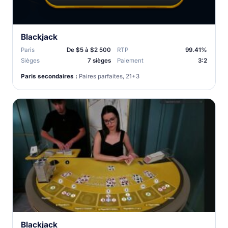
Blackjack
Paris
De $5 à $2 500
RTP
99.41%
Sièges
7 sièges
Paiement
3:2
Paris secondaires :
Paires parfaites, 21+3
Blackjack