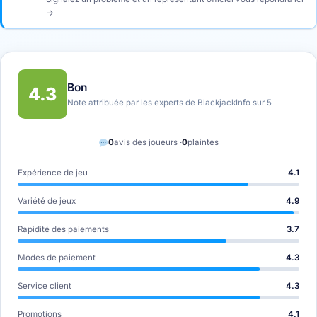
→
Bon
4.3
Note attribuée par les experts de BlackjackInfo sur 5
0
avis des joueurs ·
0
plaintes
Expérience de jeu
4.1
Variété de jeux
4.9
Rapidité des paiements
3.7
Modes de paiement
4.3
Service client
4.3
Promotions
4.1