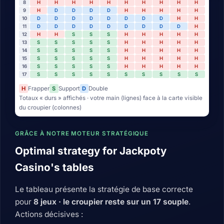
8
H
H
H
H
H
H
H
H
H
H
9
H
D
D
D
D
H
H
H
H
H
10
D
D
D
D
D
D
D
D
H
H
11
D
D
D
D
D
D
D
D
D
H
12
H
H
S
S
S
H
H
H
H
H
13
S
S
S
S
S
H
H
H
H
H
14
S
S
S
S
S
H
H
H
H
H
15
S
S
S
S
S
H
H
H
H
H
16
S
S
S
S
S
H
H
H
H
H
17
S
S
S
S
S
S
S
S
S
S
Frapper
Support
Double
H
S
D
Totaux « durs » affichés · votre main (lignes) face à la carte visible
du croupier (colonnes)
GRÂCE À NOTRE MOTEUR STRATÉGIQUE
Optimal strategy for Jackpoty
Casino's tables
Le tableau présente la stratégie de base correcte
pour
8 jeux · le croupier reste sur un 17 souple
.
Actions décisives :