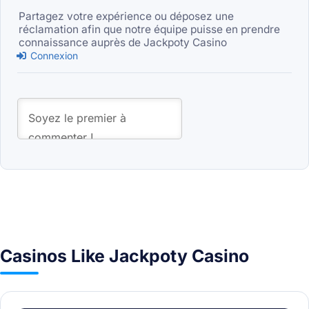
Partagez votre expérience ou déposez une
réclamation afin que notre équipe puisse en prendre
connaissance auprès de Jackpoty Casino
Connexion
Casinos Like Jackpoty Casino