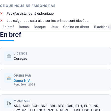
CE QUE NOUS NE FAISONS PAS
Pas d'assistance téléphonique
Les exigences salariales sur les primes sont élevées
En bref
Bonus
Banque
Jeux
Casino en direct
Blackjack
En bref
LICENCE
Curaçao
OPÉRÉ PAR
Dama N.V.
Fondée en 2022
MONNAIES
ADA, AUD, BCH, BNB, BRL, BTC, CAD, ETH, EUR, INR,
JPY, KZT, LTC, NOK, NZD, PLN, RUB, TRX, USD, USDT,