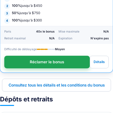
100%
jusqu'à $450
50%
jusqu'à $750
100%
jusqu'à $300
Paris
40x le bonus
Mise maximale
N/A
Retrait maximal
N/A
Expiration
N'expire pas
Difficulté de déblayage
Moyen
Réclamer le bonus
Détails
Consultez tous les détails et les conditions du bonus
Dépôts et retraits