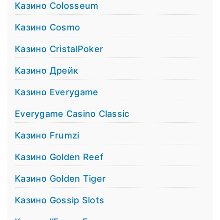
Казино Colosseum
Казино Cosmo
Казино CristalPoker
Казино Дрейк
Казино Everygame
Everygame Casino Classic
Казино Frumzi
Казино Golden Reef
Казино Golden Tiger
Казино Gossip Slots