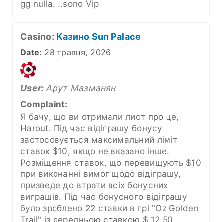
gg nulla....sono Vip
Казино Sun Palace
28 травня, 2026
Арут Мазманян
Я бачу, що ви отримали лист про це,
Harout. Під час відіграшу бонусу
застосовується максимальний ліміт
ставок $10, якщо не вказано інше.
Розміщення ставок, що перевищують $10
при виконанні вимог щодо відіграшу,
призведе до втрати всіх бонусних
виграшів. Під час бонусного відіграшу
було зроблено 22 ставки в грі "Oz Golden
Trail" із середньою ставкою $ 12,50.