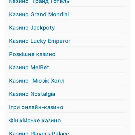
Казино "Гранд Готель
Казино Grand Mondial
Казино Jackpoty
Казино Lucky Emperor
Розкішне казино
Казино MelBet
Казино "Мюзік Холл
Казино Nostalgia
Ігри онлайн-казино
Фінікійське казино
Казино Players Palace