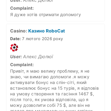
Алекс Дюпюї
Я дуже хотів отримати допомогу
Казино RoboCat
7 лютого 2026 року
Алекс Дюпюї
Привіт, я маю велику проблему, я не
знаю, чи вимагаю допомоги .я можу
активувати бонус на спін-сіті, який
встановлює бонус на 15 турів, я відповів
на умову створення та гасіння 1467 $,
після того, як умова відповіла, що я
можу дозволити собі 75 $, але він не
згадав про максимальну суму готівки