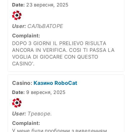
23 вересня, 2025
САЛЬВАТОРЕ
DOPO 3 GIORNI IL PRELIEVO RISULTA
ANCORA IN VERIFICA. COSI TI PASSA LA
VOGLIA DI GIOCARE CON QUESTO
CASINO'.
Казино RoboCat
9 вересня, 2025
Треворе.
У мене були проблеми з виведенням