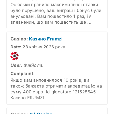
Оскільки правило максимальної ставки
було порушено, ваш виграш і бонус були
анульовані. Вам пощастило 1 раз, і я
впевнений, що вам пощастить ще ...
Казино Frumzi
28 квітня 2026 року
Фабіола.
Якщо вам виповнилося 10 років, ви
також бажаєте отримати акредитацію на
суму 400 євро. Id giocatore 121528545
Казино FRUMZI