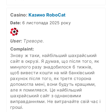
Казино RoboCat
6 листопада 2025 року
Треворе.
Знову ж таки, найбільший шахрайський
сайт в окрузі. Я думав, що після того, як
минулого разу знадобилося 6 тижнів,
щоб вивести кошти на мій банківський
рахунок після того, як третя сторона
допомогла мені, вони будуть кращими,
але я помилявся. Це найбільший
шахрайський сайт з однаковими
виправданнями. Не витрачайте свій час і
гроші.