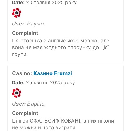
20 травня 2025 року
Раулю.
Ця сторінка є англійською мовою, але
вона не має жодного стосунку до цієї
групи.
Казино Frumzi
25 квітня 2025 року
Варіна.
Ці ігри СФАЛЬСИФІКОВАНІ, в них ніколи
не можна нічого виграти