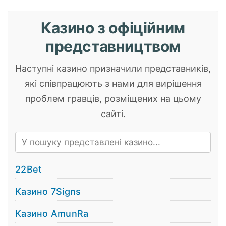
Казино з офіційним
представництвом
Наступні казино призначили представників,
які співпрацюють з нами для вирішення
проблем гравців, розміщених на цьому
сайті.
22Bet
Казино 7Signs
Казино AmunRa