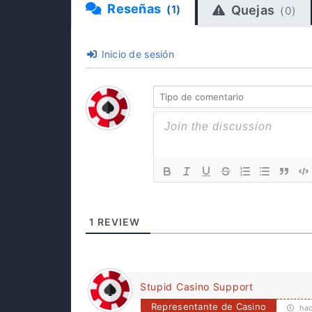
Reseñas
(1)
Quejas
(0)
Inicio de sesión
1
REVIEW
Stupid Casino Support
Representante de Casino
hac