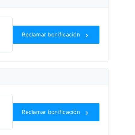
Reclamar bonificación
Reclamar bonificación