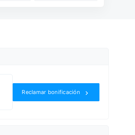
Reclamar bonificación