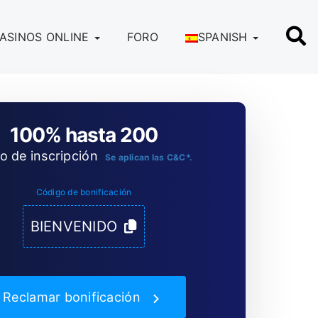
ASINOS ONLINE
FORO
SPANISH
100% hasta 200
o de inscripción
Se aplican las C&C*.
Código de bonificación
BIENVENIDO
Reclamar bonificación