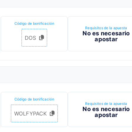
Código de bonificación
Requisitos de la apuesta
No es necesario
DOS
apostar
Código de bonificación
Requisitos de la apuesta
No es necesario
WOLFYPACK
apostar