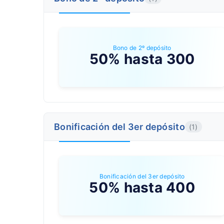
Bono de 2º depósito
50% hasta 300
Bonificación del 3er depósito
(1)
Bonificación del 3er depósito
50% hasta 400