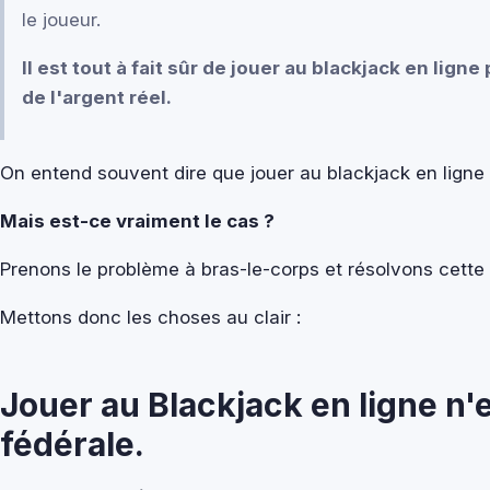
le joueur.
Il est tout à fait sûr de jouer au blackjack en ligne
de l'argent réel.
On entend souvent dire que jouer au blackjack en ligne po
Mais est-ce vraiment le cas ?
Prenons le problème à bras-le-corps et résolvons cette
Mettons donc les choses au clair :
Jouer au Blackjack en ligne n'es
fédérale.