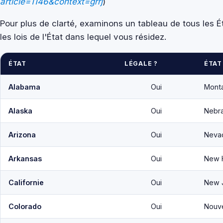
article=1146&context=grrj
)
Pour plus de clarté, examinons un tableau de tous les É
les lois de l'État dans lequel vous résidez.
ÉTAT
LÉGALE ?
ÉTAT
Alabama
Oui
Mont
Alaska
Oui
Nebr
Arizona
Oui
Neva
Arkansas
Oui
New 
Californie
Oui
New 
Colorado
Oui
Nouv