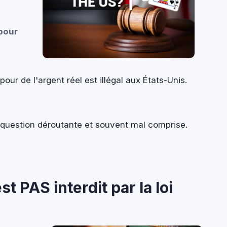
 pour
ur de l'argent réel est illégal aux États-Unis.
 question déroutante et souvent mal comprise.
t PAS interdit par la loi