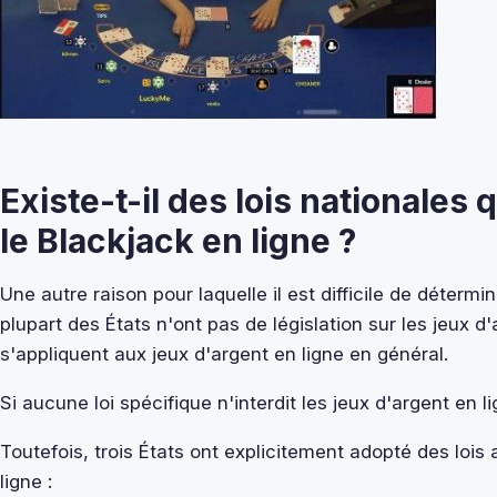
Existe-t-il des lois nationales 
le Blackjack en ligne ?
Une autre raison pour laquelle il est difficile de détermine
plupart des États n'ont pas de législation sur les jeux d
s'appliquent aux jeux d'argent en ligne en général.
Si aucune loi spécifique n'interdit les jeux d'argent en 
Toutefois, trois États ont explicitement adopté des lois
ligne :