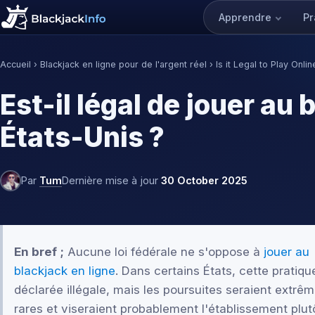
Apprendre
Pr
Accueil
›
Blackjack en ligne pour de l'argent réel
› Is it Legal to Play Onli
Est-il légal de jouer au
États-Unis ?
Par
Tum
Dernière mise à jour
30 October 2025
En bref ;
Aucune loi fédérale ne s'oppose à
jouer au
blackjack en ligne
. Dans certains États, cette pratiqu
déclarée illégale, mais les poursuites seraient extr
rares et viseraient probablement l'établissement plut