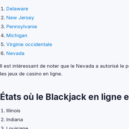
Delaware
New Jersey
Pennsylvanie
Michigan
Virginie occidentale
Nevada
Il est intéressant de noter que le Nevada a autorisé le po
les jeux de casino en ligne.
États où le Blackjack en ligne 
Illinois
Indiana
Louisiane