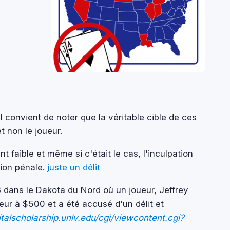
il convient de noter que la véritable cible de ces
t non le joueur.
 faible et même si c'était le cas, l'inculpation
ion pénale.
juste un délit
3 dans le Dakota du Nord où un joueur, Jeffrey
eur à $500 et a été accusé d'un délit et
gitalscholarship.unlv.edu/cgi/viewcontent.cgi?