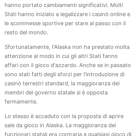
hanno portato cambiamenti significativi. Molti
Stati hanno iniziato a legalizzare i casinò online e
le scommesse sportive per stare al passo con il
resto del mondo.
Sfortunatamente, l'Alaska non ha prestato molta
attenzione al modo in cui gli altri Stati fanno
affari con il gioco d'azzardo. Anche se in passato
sono stati fatti degli sforzi per l'introduzione di
casinò terrestri standard, la maggioranza dei
membri del governo statale si è opposta
fermamente.
Lo stesso è accaduto con la proposta di aprire
sale da gioco in Alaska. La maggioranza dei
funzionari statali era contraria a qualsiasi gioco di