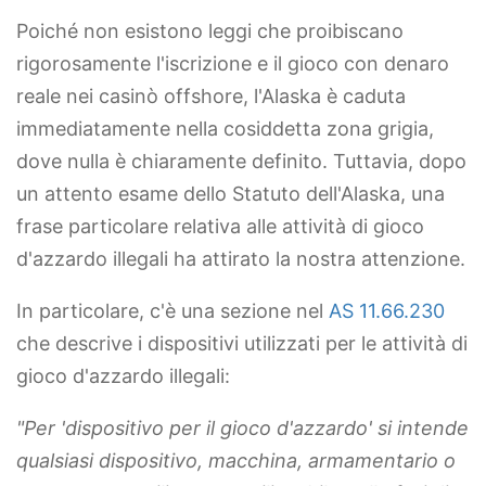
Poiché non esistono leggi che proibiscano
rigorosamente l'iscrizione e il gioco con denaro
reale nei casinò offshore, l'Alaska è caduta
immediatamente nella cosiddetta zona grigia,
dove nulla è chiaramente definito. Tuttavia, dopo
un attento esame dello Statuto dell'Alaska, una
frase particolare relativa alle attività di gioco
d'azzardo illegali ha attirato la nostra attenzione.
In particolare, c'è una sezione nel
AS 11.66.230
che descrive i dispositivi utilizzati per le attività di
gioco d'azzardo illegali:
"Per 'dispositivo per il gioco d'azzardo' si intende
qualsiasi dispositivo, macchina, armamentario o