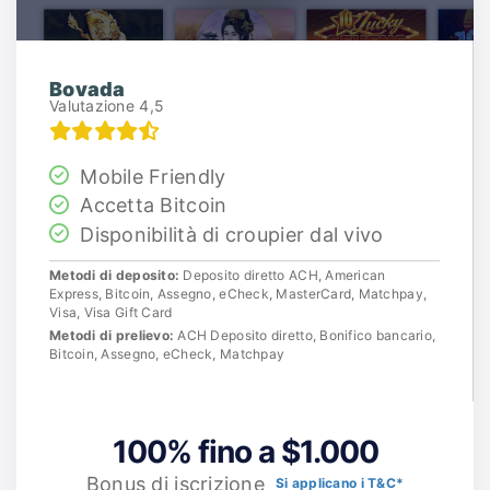
Bovada
Valutazione 4,5
Mobile Friendly
Accetta Bitcoin
Disponibilità di croupier dal vivo
Metodi di deposito:
Deposito diretto ACH, American
Express, Bitcoin, Assegno, eCheck, MasterCard, Matchpay,
Visa, Visa Gift Card
Metodi di prelievo:
ACH Deposito diretto, Bonifico bancario,
Bitcoin, Assegno, eCheck, Matchpay
100% fino a $1.000
Bonus di iscrizione
Si applicano i T&C*