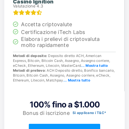
Casinò Ignition
Valutazione 4.3
Accetta criptovalute
Certificazione iTech Labs
Elabora i prelievi di criptovaluta
molto rapidamente
Metodi di deposito:
Deposito diretto ACH, American
Express, Bitcoin, Bitcoin Cash, Assegno, Assegno corriere,
eCheck, Ethereum, Litecoin, MasterCard
... Mostra tutto
Metodi di prelievo:
ACH Deposito diretto, Bonifico bancario,
Bitcoin, Bitcoin Cash, Assegno, Assegno corriere, eCheck,
Ethereum, Litecoin, Matchpay
... Mostra tutto
100% fino a $1.000
Bonus di iscrizione
Si applicano i T&C*