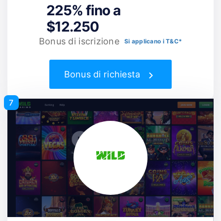
225% fino a
$12.250
Bonus di iscrizione
Si applicano i T&C*
Bonus di richiesta
7