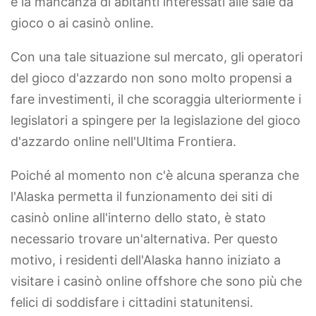
è la mancanza di abitanti interessati alle sale da
gioco o ai casinò online.
Con una tale situazione sul mercato, gli operatori
del gioco d'azzardo non sono molto propensi a
fare investimenti, il che scoraggia ulteriormente i
legislatori a spingere per la legislazione del gioco
d'azzardo online nell'Ultima Frontiera.
Poiché al momento non c'è alcuna speranza che
l'Alaska permetta il funzionamento dei siti di
casinò online all'interno dello stato, è stato
necessario trovare un'alternativa. Per questo
motivo, i residenti dell'Alaska hanno iniziato a
visitare i casinò online offshore che sono più che
felici di soddisfare i cittadini statunitensi.