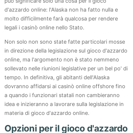
può significare solo una cosa per il gioco
d'azzardo online: l'Alaska non ha fatto nulla e
molto difficilmente farà qualcosa per rendere
legali i casinò online nello Stato.
Non solo non sono state fatte particolari mosse
in direzione della legislazione sul gioco d'azzardo
online, ma l'argomento non è stato nemmeno
sollevato nelle riunioni legislative per un bel po' di
tempo. In definitiva, gli abitanti dell'Alaska
dovranno affidarsi ai casinò online offshore fino
a quando i funzionari statali non cambieranno
idea e inizieranno a lavorare sulla legislazione in
materia di gioco d'azzardo online.
Opzioni per il gioco d'azzardo