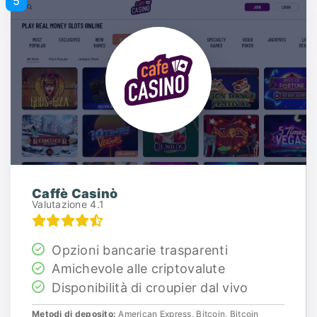
5
Caffè Casinò
Valutazione 4.1
Opzioni bancarie trasparenti
Amichevole alle criptovalute
Disponibilità di croupier dal vivo
Metodi di deposito:
American Express, Bitcoin, Bitcoin