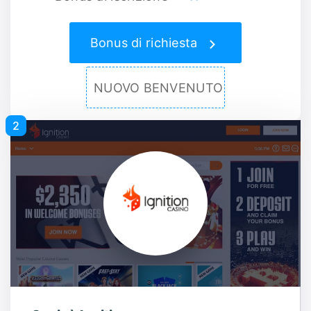
Bonus di richiesta
NUOVO BENVENUTO
2