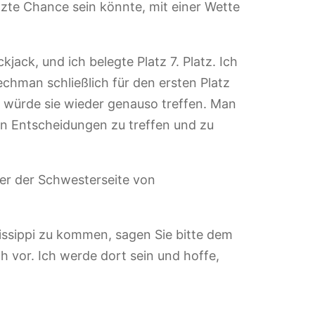
etzte Chance sein könnte, mit einer Wette
kjack, und ich belegte Platz 7. Platz. Ich
echman schließlich für den ersten Platz
 würde sie wieder genauso treffen. Man
ten Entscheidungen zu treffen und zu
er der Schwesterseite von
issippi zu kommen, sagen Sie bitte dem
ch vor. Ich werde dort sein und hoffe,