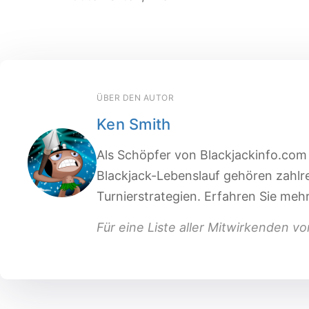
ÜBER DEN AUTOR
Ken Smith
Als Schöpfer von Blackjackinfo.com 
Blackjack-Lebenslauf gehören zahlr
Turnierstrategien. Erfahren Sie me
Für eine Liste aller Mitwirkenden v