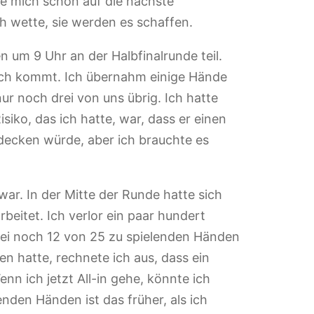
ue mich schon auf die nächste
ch wette, sie werden es schaffen.
um 9 Uhr an der Halbfinalrunde teil.
isch kommt. Ich übernahm einige Hände
ur noch drei von uns übrig. Ich hatte
siko, das ich hatte, war, dass er einen
 decken würde, aber ich brauchte es
war. In der Mitte der Runde hatte sich
eitet. Ich verlor ein paar hundert
 Bei noch 12 von 25 zu spielenden Händen
 hatte, rechnete ich aus, dass ein
n ich jetzt All-in gehe, könnte ich
nden Händen ist das früher, als ich