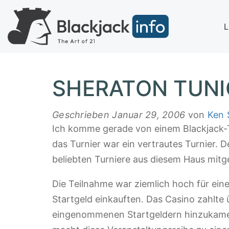
SHERATON TUNI
Geschrieben
Januar 29, 2006
von
Ken 
Ich komme gerade von einem Blackjack-Tu
das Turnier war ein vertrautes Turnier. 
beliebten Turniere aus diesem Haus mitg
Die Teilnahme war ziemlich hoch für eine
Startgeld einkauften. Das Casino zahlte ü
eingenommenen Startgeldern hinzukamen.