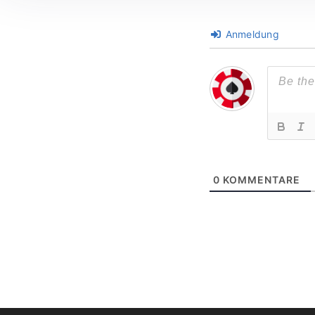
Anmeldung
0
KOMMENTARE