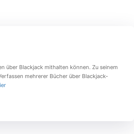
en über Blackjack mithalten können. Zu seinem
Verfassen mehrerer Bücher über Blackjack-
ier