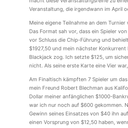
macht diese Veranstaltungsreihe zu eine
Veranstaltung, die irgendwann im April od
Meine eigene Teilnahme an dem Turnier w
Das Format sah vor, dass ein Spieler vo
vor Schluss die Chip-Führung und behielt 
$1927,50 und mein nächster Konkurrent ha
Blackjack zog. Ich setzte $125, um sich
nicht. Als seine erste Karte eine Vier war
Am Finaltisch kämpften 7 Spieler um das 
mein Freund Robert Blechman aus Kaliforn
Dollar meiner anfänglichen $1000-Bankro
war ich nur noch auf $600 gekommen. Na
Gewinn seines Einsatzes von $40 ihn auf
einen Vorsprung von $12,50 haben, wenn 