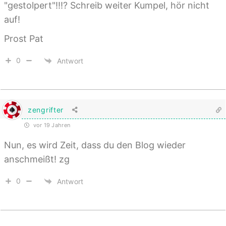
"gestolpert"!!!? Schreib weiter Kumpel, hör nicht
auf!
Prost Pat
0
Antwort
zengrifter
vor 19 Jahren
Nun, es wird Zeit, dass du den Blog wieder
anschmeißt! zg
0
Antwort