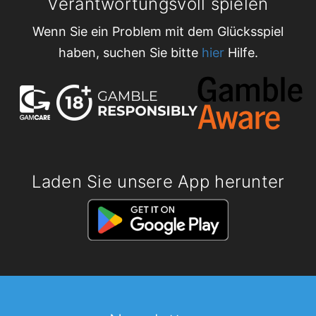
Verantwortungsvoll spielen
Wenn Sie ein Problem mit dem Glücksspiel
haben, suchen Sie bitte
hier
Hilfe.
Laden Sie unsere App herunter