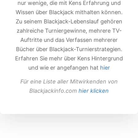
nur wenige, die mit Kens Erfahrung und
Wissen über Blackjack mithalten können.
Zu seinem Blackjack-Lebenslauf gehören
zahlreiche Turniergewinne, mehrere TV-
Auftritte und das Verfassen mehrerer
Bücher über Blackjack-Turnierstrategien.
Erfahren Sie mehr über Kens Hintergrund
und wie er angefangen hat
hier
Für eine Liste aller Mitwirkenden von
Blackjackinfo.com
hier klicken