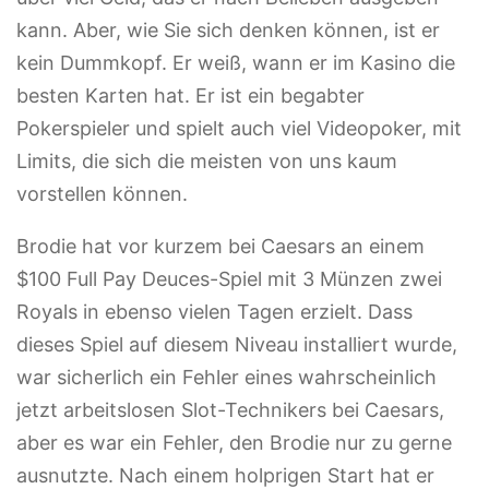
kann. Aber, wie Sie sich denken können, ist er
kein Dummkopf. Er weiß, wann er im Kasino die
besten Karten hat. Er ist ein begabter
Pokerspieler und spielt auch viel Videopoker, mit
Limits, die sich die meisten von uns kaum
vorstellen können.
Brodie hat vor kurzem bei Caesars an einem
$100 Full Pay Deuces-Spiel mit 3 Münzen zwei
Royals in ebenso vielen Tagen erzielt. Dass
dieses Spiel auf diesem Niveau installiert wurde,
war sicherlich ein Fehler eines wahrscheinlich
jetzt arbeitslosen Slot-Technikers bei Caesars,
aber es war ein Fehler, den Brodie nur zu gerne
ausnutzte. Nach einem holprigen Start hat er