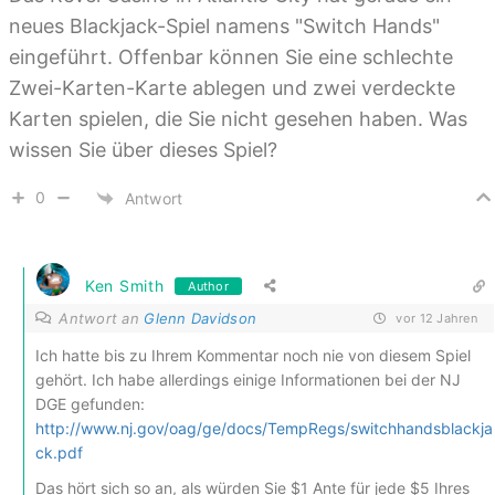
neues Blackjack-Spiel namens "Switch Hands"
eingeführt. Offenbar können Sie eine schlechte
Zwei-Karten-Karte ablegen und zwei verdeckte
Karten spielen, die Sie nicht gesehen haben. Was
wissen Sie über dieses Spiel?
0
Antwort
Ken Smith
Author
Antwort an
Glenn Davidson
vor 12 Jahren
Ich hatte bis zu Ihrem Kommentar noch nie von diesem Spiel
gehört. Ich habe allerdings einige Informationen bei der NJ
DGE gefunden:
http://www.nj.gov/oag/ge/docs/TempRegs/switchhandsblackja
ck.pdf
Das hört sich so an, als würden Sie $1 Ante für jede $5 Ihres