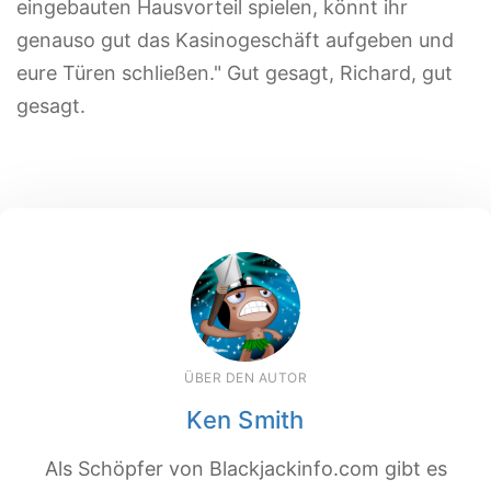
eingebauten Hausvorteil spielen, könnt ihr
genauso gut das Kasinogeschäft aufgeben und
eure Türen schließen." Gut gesagt, Richard, gut
gesagt.
ÜBER DEN AUTOR
Ken Smith
Als Schöpfer von Blackjackinfo.com gibt es