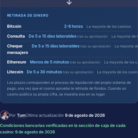
→
RETIRADA DE DINERO
Bitcoin
2-6 horas
La mayoría de los casinos
Consulta
De 5 a 15 días laborables
tras su aprobación
La mayoría de l
Cheque
De 5 a 15 días laborables
tras su aprobación
La mayoría de
mensajero
Ethereum
Menos de 5 minutos
tras su aprobación
La mayoría de los c
Litecoin
De 5 a 30 minutos
tras su aprobación
La mayoría de los casin
Los plazos corresponden al proceso de liquidación del propio sistema de
pago, una vez que el casino aprueba la retirada de fondos. Cuando un
casino publica su propia cifra, se muestra esa en su lugar.
Por
Tum
Última actualización
9 de agosto de 2026
Condiciones bancarias verificadas en la sección de caja de cada
casino: 9 de agosto de 2026