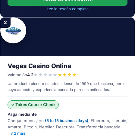
Lee la reseña completa
2
Vegas Casino Online
Valoración
4.2
★★★★★
★★★★★
Un producto pionero estadounidense de 1999 que funciona, pero
cuyo aspecto y experiencia bancaria parecen anticuados.
✓ Takes Courier Check
Paga mediante
Cheque mensajero
(5 to 15 business days)
Ethereum
Litecoin
Amarre
Bitcoin
Neteller
Descubra
Transferencia bancaria
y 2 más