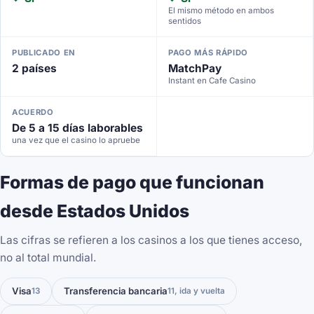
El mismo método en ambos
sentidos
PUBLICADO EN
PAGO MÁS RÁPIDO
2 países
MatchPay
Instant en Cafe Casino
ACUERDO
De 5 a 15 días laborables
una vez que el casino lo apruebe
Formas de pago que funcionan
desde Estados Unidos
Las cifras se refieren a los casinos a los que tienes acceso,
no al total mundial.
Visa
Transferencia bancaria
13
11, ida y vuelta