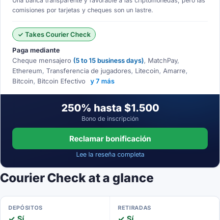
Una banca transparente y favorable a las criptomonedas, pero las
comisiones por tarjetas y cheques son un lastre.
✓ Takes Courier Check
Paga mediante
Cheque mensajero
(5 to 15 business days)
MatchPay
Ethereum
Transferencia de jugadores
Litecoin
Amarre
Bitcoin
Bitcoin Efectivo
y 7 más
250% hasta $1.500
Bono de inscripción
Reclamar bonificación
Lee la reseña completa
Courier Check at a glance
DEPÓSITOS
RETIRADAS
Sí
Sí