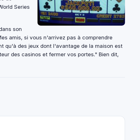
 World Series
 dans son
 "Mes amis, si vous n'arrivez pas à comprendre
t qu'à des jeux dont l'avantage de la maison est
eur des casinos et fermer vos portes." Bien dit,