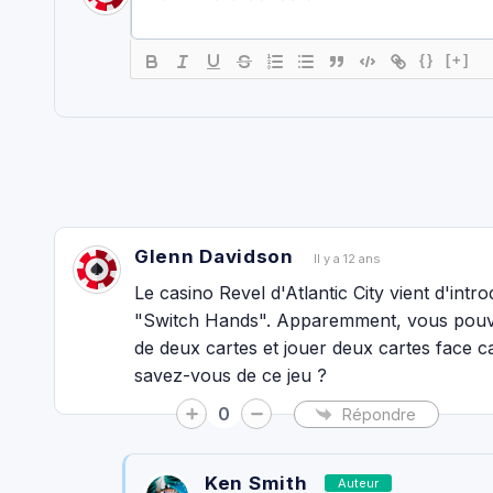
{}
[+]
Glenn Davidson
Il y a 12 ans
Le casino Revel d'Atlantic City vient d'int
"Switch Hands". Apparemment, vous pouve
de deux cartes et jouer deux cartes face 
savez-vous de ce jeu ?
0
Répondre
Ken Smith
Auteur