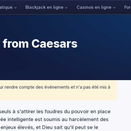
atique
Blackjack en ligne
Casinos en ligne
Fo
d from Caesars
our rendre compte des événements et n'a pas été mis à
euls à s'attirer les foudres du pouvoir en place
sée intelligente est soumis au harcèlement des
njeux élevés, et Dieu sait qu'il peut se le