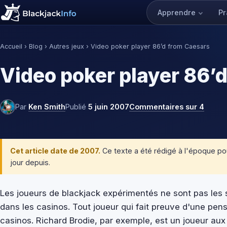
Apprendre
Pr
Accueil
›
Blog
›
Autres jeux
› Video poker player 86’d from Caesars
Video poker player 86’
Par
Ken Smith
Publié
5 juin 2007
Commentaires sur 4
Cet article date de 2007.
Ce texte a été rédigé à l'époque p
jour depuis.
Les joueurs de blackjack expérimentés ne sont pas les s
dans les casinos. Tout joueur qui fait preuve d'une pen
casinos. Richard Brodie, par exemple, est un joueur aux e