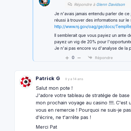
Répondre à
Glenn Davidson
Je n'avais jamais entendu parler de ce
réussi à trouver des informations sur le 
http://www.nj.gov/oag/ge/docs/TempRe
Il semblerait que vous payiez un ante 
payez un vig de 20% pour l'opportunit
Je n'ai pas encore vu d'analyse de la p
0
Répondre
Patrick G
Il y a 14 ans
Salut mon pote !
J'adore votre tableau de stratégie de base po
mon prochain voyage au casino !!!!. C'est un
vous en remercie ! Pourquoi ne suis-je pas
d'écrire, ne t'arrête pas !
Merci Pat