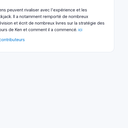
ns peuvent rivaliser avec l'expérience et les
ckjack. Il a notamment remporté de nombreux
élévision et écrit de nombreux livres sur la stratégie des
rcours de Ken et comment il a commencé.
ici
contributeurs