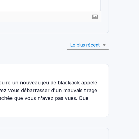
Le plus récent
roduire un nouveau jeu de blackjack appelé
z vous débarrasser d'un mauvais tirage
cachée que vous n'avez pas vues. Que