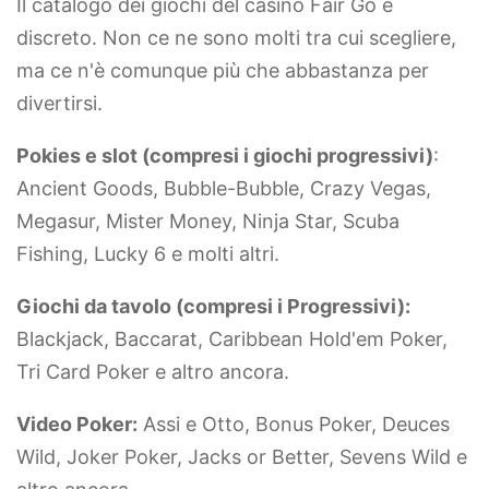
Il catalogo dei giochi del casinò Fair Go è
discreto. Non ce ne sono molti tra cui scegliere,
ma ce n'è comunque più che abbastanza per
divertirsi.
Pokies e slot (compresi i giochi progressivi)
:
Ancient Goods, Bubble-Bubble, Crazy Vegas,
Megasur, Mister Money, Ninja Star, Scuba
Fishing, Lucky 6 e molti altri.
Giochi da tavolo (compresi i Progressivi):
Blackjack, Baccarat, Caribbean Hold'em Poker,
Tri Card Poker e altro ancora.
Video Poker:
Assi e Otto, Bonus Poker, Deuces
Wild, Joker Poker, Jacks or Better, Sevens Wild e