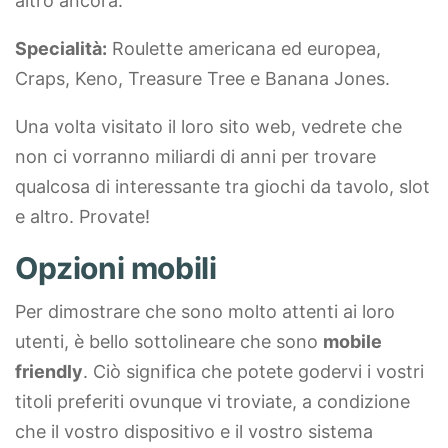
altro ancora.
Specialità:
Roulette americana ed europea,
Craps, Keno, Treasure Tree e Banana Jones.
Una volta visitato il loro sito web, vedrete che
non ci vorranno miliardi di anni per trovare
qualcosa di interessante tra giochi da tavolo, slot
e altro. Provate!
Opzioni mobili
Per dimostrare che sono molto attenti ai loro
utenti, è bello sottolineare che sono
mobile
friendly
. Ciò significa che potete godervi i vostri
titoli preferiti ovunque vi troviate, a condizione
che il vostro dispositivo e il vostro sistema