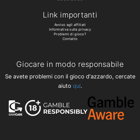
Link importanti
Avviso agli affiliati
Informativa sulla privacy
Problemi di gioco?
Contatto
Giocare in modo responsabile
Se avete problemi con il gioco d'azzardo, cercate
aiuto
qui
.