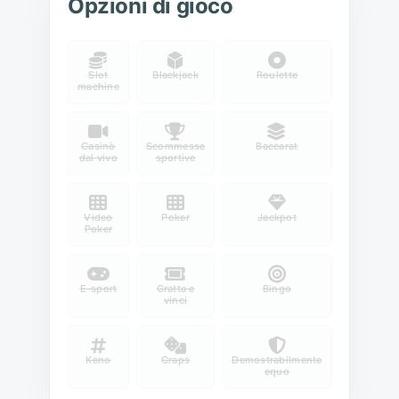
Opzioni di gioco
Slot
Blackjack
Roulette
machine
Casinò
Scommesse
Baccarat
dal vivo
sportive
Video
Poker
Jackpot
Poker
E-sport
Gratta e
Bingo
vinci
Keno
Craps
Demostrabilmente
equo