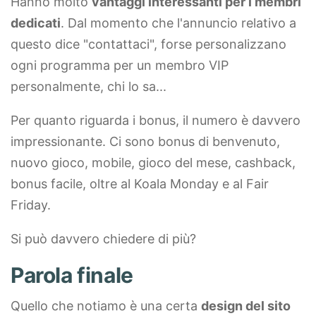
Hanno molto
vantaggi interessanti per i membri
dedicati
. Dal momento che l'annuncio relativo a
questo dice "contattaci", forse personalizzano
ogni programma per un membro VIP
personalmente, chi lo sa...
Per quanto riguarda i bonus, il numero è davvero
impressionante. Ci sono bonus di benvenuto,
nuovo gioco, mobile, gioco del mese, cashback,
bonus facile, oltre al Koala Monday e al Fair
Friday.
Si può davvero chiedere di più?
Parola finale
Quello che notiamo è una certa
design del sito