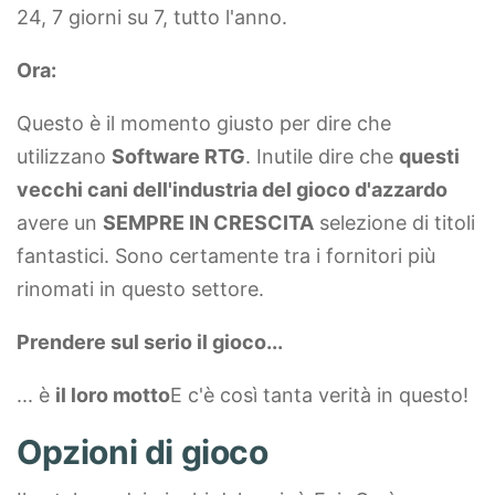
24, 7 giorni su 7, tutto l'anno.
Ora:
Questo è il momento giusto per dire che
utilizzano
Software RTG
. Inutile dire che
questi
vecchi cani dell'industria del gioco d'azzardo
avere un
SEMPRE IN CRESCITA
selezione di titoli
fantastici. Sono certamente tra i fornitori più
rinomati in questo settore.
Prendere sul serio il gioco...
... è
il loro motto
E c'è così tanta verità in questo!
Opzioni di gioco