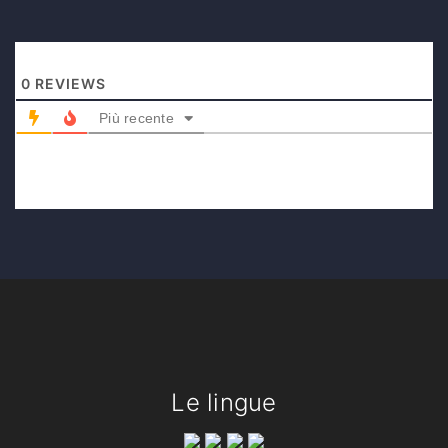
0
REVIEWS
Più recente
Le lingue