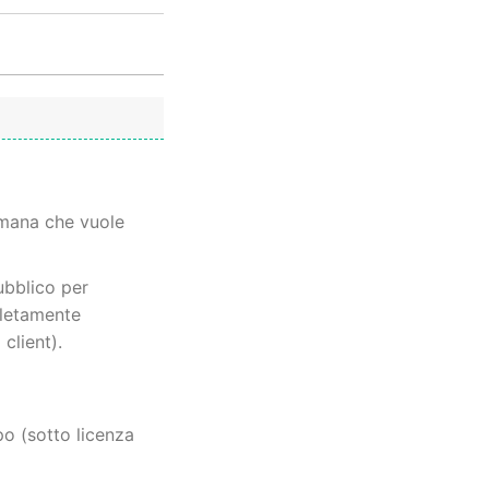
timana che vuole
ubblico per
pletamente
 client).
po (sotto licenza