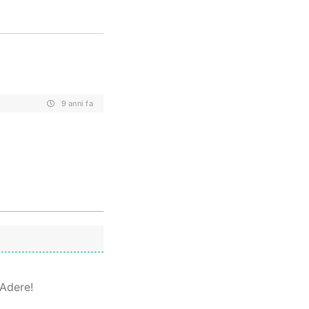
9 anni fa
 Adere!