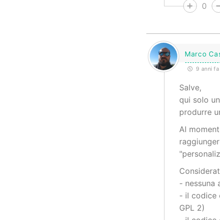
0
Marco Ca
9 anni fa
Salve,
qui solo un
produrre un
Al momento
raggiunger
"personaliz
Considerat
- nessuna 
- il codice
GPL 2)