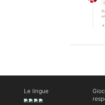
Sì
un
Le lingue
Gioc
resp