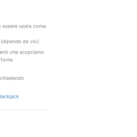
uò essere usata come
e (dipende da voi)
menti che scopriamo
 fonte
 (chiedendo
lackjack