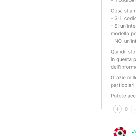
- il codice
Cosa stiam
- SI il cod
- SI un'in
modello pe
- NO, un'in
Quindi, st
in questa 
dell'infor
Grazie mill
particolari
Potete acc
0
L