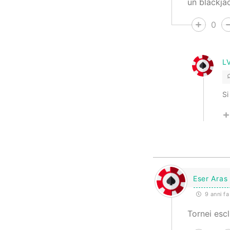
un blackja
0
L
Si
Eser Aras
9 anni fa
Tornei escl