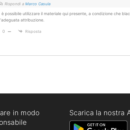
Rispondi a
Marco Casula
, è possibile utilizzare il materiale qui presente, a condizione che bl
'adeguata attribuzione.
0
Risposta
are in modo
Scarica la nostra 
onsabile