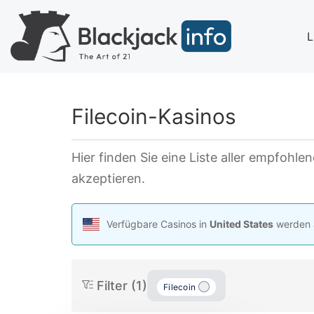
Filecoin-Kasinos
Hier finden Sie eine Liste aller empfohl
akzeptieren.
Verfügbare Casinos in
United States
werden a
Filter (1)
Filecoin