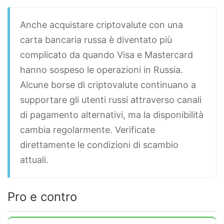
Anche acquistare criptovalute con una
carta bancaria russa è diventato più
complicato da quando Visa e Mastercard
hanno sospeso le operazioni in Russia.
Alcune borse di criptovalute continuano a
supportare gli utenti russi attraverso canali
di pagamento alternativi, ma la disponibilità
cambia regolarmente. Verificate
direttamente le condizioni di scambio
attuali.
Pro e contro