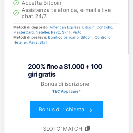
Accetta Bitcoin
Assistenza telefonica, e-mail e live
chat 24/7
Metodi di deposito:
American Express
,
Bitcoin
,
Controllo
,
MasterCard
,
Neteller
,
Payz
,
Skrill
,
Visto
Metodi di prelievo:
Bonifico bancario
,
Bitcoin
,
Controllo
,
Neteller
,
Payz
,
Skrill
200% fino a $1.000 + 100
giri gratis
Bonus di iscrizione
T&C Applicare*
Bonus di richiesta
SLOTO1MATCH