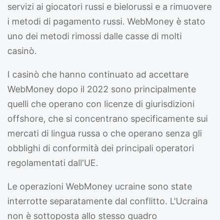
servizi ai giocatori russi e bielorussi e a rimuovere
i metodi di pagamento russi. WebMoney è stato
uno dei metodi rimossi dalle casse di molti
casinò.
I casinò che hanno continuato ad accettare
WebMoney dopo il 2022 sono principalmente
quelli che operano con licenze di giurisdizioni
offshore, che si concentrano specificamente sui
mercati di lingua russa o che operano senza gli
obblighi di conformità dei principali operatori
regolamentati dall'UE.
Le operazioni WebMoney ucraine sono state
interrotte separatamente dal conflitto. L'Ucraina
non è sottoposta allo stesso quadro