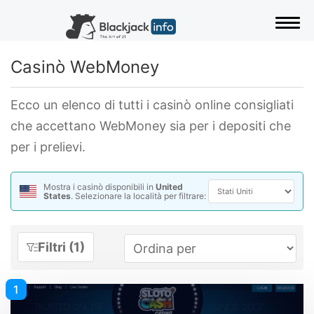
Navi
Casinò WebMoney
Ecco un elenco di tutti i casinò online consigliati
che accettano WebMoney sia per i depositi che
per i prelievi.
Mostra i casinò disponibili in
United
States
. Selezionare la località per filtrare:
Filtri (1)
1