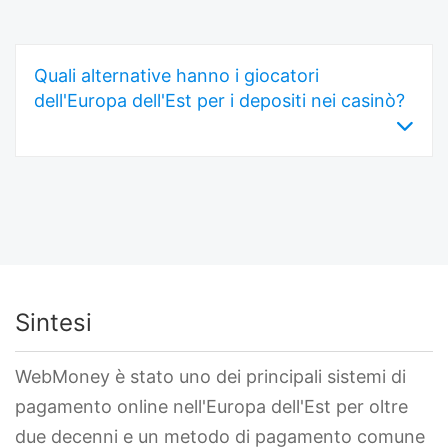
ma i principali operatori autorizzati lo hanno
borsellino contiene la rispettiva valuta. Prima
rimosso. I giocatori ucraini hanno un
WebMoney come piattaforma continua a
del 2022, WMZ era la più comune per le
accesso più continuo in alcuni casinò, ma
Quali alternative hanno i giocatori
funzionare, ma la sua portata internazionale
transazioni internazionali nei casinò perché
dovrebbero verificare la disponibilità
dell'Europa dell'Est per i depositi nei casinò?
è stata notevolmente limitata dalle sanzioni.
molti operatori utilizzavano l'USD. I giocatori
direttamente con gli operatori specifici.
L'uso interno in Russia continua, ma la
potevano finanziare il loro borsellino WMZ
funzionalità transfrontaliera e l'integrazione
da un borsellino in rubli russi o in euro
con i commercianti internazionali, tra cui la
attraverso lo scambio interno di WebMoney.
Le criptovalute sono l'alternativa più diffusa
maggior parte dei casinò online, sono state
per i giocatori nei mercati sanzionati.
gravemente interrotte.
Bitcoin, Tether ed Ethereum sono accettati
in molti casinò internazionali e operano al di
Sintesi
fuori delle restrizioni basate su SWIFT. I
giocatori ucraini hanno anche accesso ad
WebMoney è stato uno dei principali sistemi di
alcuni portafogli elettronici internazionali,
pagamento online nell'Europa dell'Est per oltre
anche se la disponibilità varia.
Piastrix
è un
due decenni e un metodo di pagamento comune
altro portafoglio elettronico del mercato CIS