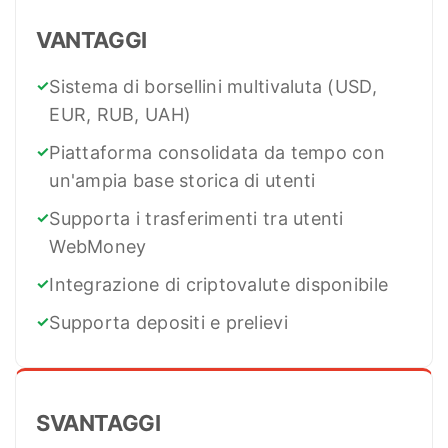
VANTAGGI
Sistema di borsellini multivaluta (USD,
EUR, RUB, UAH)
Piattaforma consolidata da tempo con
un'ampia base storica di utenti
Supporta i trasferimenti tra utenti
WebMoney
Integrazione di criptovalute disponibile
Supporta depositi e prelievi
SVANTAGGI