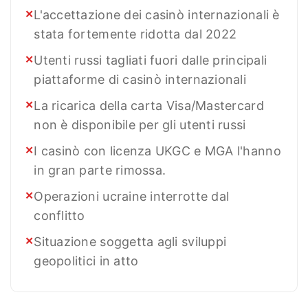
L'accettazione dei casinò internazionali è
stata fortemente ridotta dal 2022
Utenti russi tagliati fuori dalle principali
piattaforme di casinò internazionali
La ricarica della carta Visa/Mastercard
non è disponibile per gli utenti russi
I casinò con licenza UKGC e MGA l'hanno
in gran parte rimossa.
Operazioni ucraine interrotte dal
conflitto
Situazione soggetta agli sviluppi
geopolitici in atto