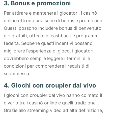
3. Bonus e promozioni
Per attirare e mantenere i giocatori, i casinò
online offrono una serie di bonus e promozioni.
Questi possono includere bonus di benvenuto,
giri gratuiti, offerte di cashback e programmi
fedeltà. Sebbene questi incentivi possano
migliorare l'esperienza di gioco, i giocatori
dovrebbero sempre leggere i termini e le
condizioni per comprendere i requisiti di
scommessa.
4. Giochi con croupier dal vivo
I giochi con croupier dal vivo hanno colmato il
divario tra i casinò online e quelli tradizionali.
Grazie allo streaming video ad alta definizione, i