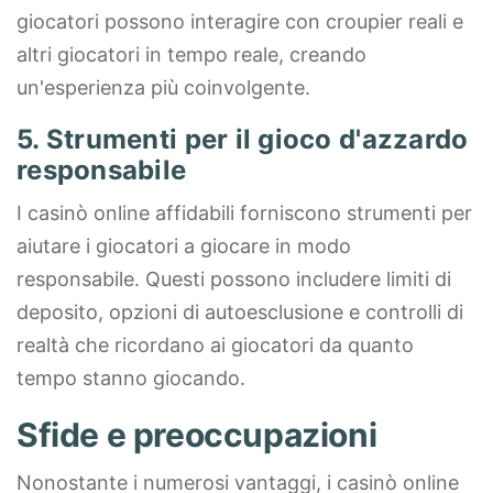
giocatori possono interagire con croupier reali e
altri giocatori in tempo reale, creando
un'esperienza più coinvolgente.
5. Strumenti per il gioco d'azzardo
responsabile
I casinò online affidabili forniscono strumenti per
aiutare i giocatori a giocare in modo
responsabile. Questi possono includere limiti di
deposito, opzioni di autoesclusione e controlli di
realtà che ricordano ai giocatori da quanto
tempo stanno giocando.
Sfide e preoccupazioni
Nonostante i numerosi vantaggi, i casinò online