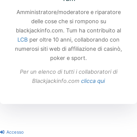
Amministratore/moderatore e riparatore
delle cose che si rompono su
blackjackinfo.com. Tum ha contribuito al
LCB
per oltre 10 anni, collaborando con
numerosi siti web di affiliazione di casinò,
poker e sport.
Per un elenco di tutti i collaboratori di
Blackjackinfo.com
clicca qui
Accesso