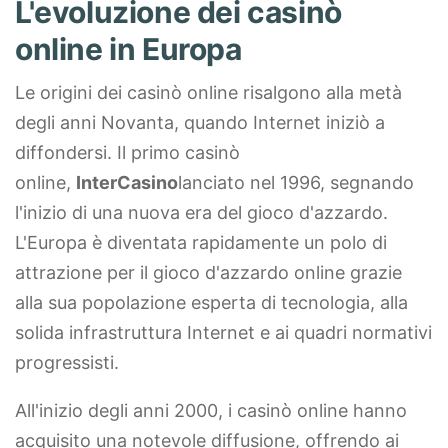
L'evoluzione dei casinò
online in Europa
Le origini dei casinò online risalgono alla metà
degli anni Novanta, quando Internet iniziò a
diffondersi. Il primo casinò
online,
InterCasino
lanciato nel 1996, segnando
l'inizio di una nuova era del gioco d'azzardo.
L'Europa è diventata rapidamente un polo di
attrazione per il gioco d'azzardo online grazie
alla sua popolazione esperta di tecnologia, alla
solida infrastruttura Internet e ai quadri normativi
progressisti.
All'inizio degli anni 2000, i casinò online hanno
acquisito una notevole diffusione, offrendo ai