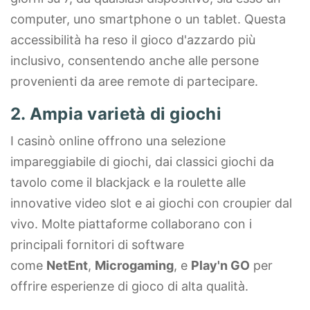
computer, uno smartphone o un tablet. Questa
accessibilità ha reso il gioco d'azzardo più
inclusivo, consentendo anche alle persone
provenienti da aree remote di partecipare.
2. Ampia varietà di giochi
I casinò online offrono una selezione
impareggiabile di giochi, dai classici giochi da
tavolo come il blackjack e la roulette alle
innovative video slot e ai giochi con croupier dal
vivo. Molte piattaforme collaborano con i
principali fornitori di software
come
NetEnt
,
Microgaming
, e
Play'n GO
per
offrire esperienze di gioco di alta qualità.