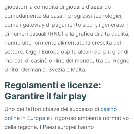
giocatori la comodità di giocare d'azzardo
comodamente da casa. I progressi tecnologici,
come i gateway di pagamento sicuri, i generatori
di numeri casuali (RNG) e la grafica di alta qualità,
hanno ulteriormente alimentato la crescita del
settore. Oggi l'Europa ospita alcuni dei più grandi
mercati di casinò online del mondo, tra cui Regno
Unito, Germania, Svezia e Malta.
Regolamenti e licenze:
Garantire il fair play
Uno dei fattori chiave del successo di
casinò
online in Europa
è il rigoroso ambiente normativo
della regione. I Paesi europei hanno