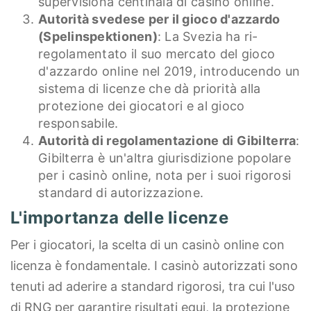
supervisiona centinaia di casinò online.
Autorità svedese per il gioco d'azzardo
(Spelinspektionen)
: La Svezia ha ri-
regolamentato il suo mercato del gioco
d'azzardo online nel 2019, introducendo un
sistema di licenze che dà priorità alla
protezione dei giocatori e al gioco
responsabile.
Autorità di regolamentazione di Gibilterra
:
Gibilterra è un'altra giurisdizione popolare
per i casinò online, nota per i suoi rigorosi
standard di autorizzazione.
L'importanza delle licenze
Per i giocatori, la scelta di un casinò online con
licenza è fondamentale. I casinò autorizzati sono
tenuti ad aderire a standard rigorosi, tra cui l'uso
di RNG per garantire risultati equi, la protezione