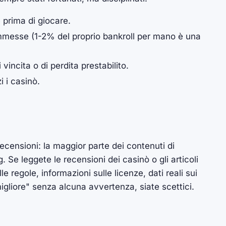
 prima di giocare.
messe (1-2% del proprio bankroll per mano è una
incita o di perdita prestabilito.
i i casinò.
ecensioni: la maggior parte dei contenuti di
. Se leggete le recensioni dei casinò o gli articoli
le regole, informazioni sulle licenze, dati reali sui
migliore" senza alcuna avvertenza, siate scettici.