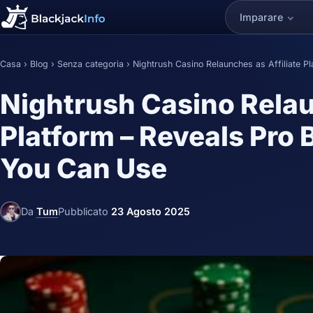
Imparare
Casa
›
Blog
›
Senza categoria
› Nightrush Casino Relaunches as Affiliate P
Nightrush Casino Relau
Platform – Reveals Pro 
You Can Use
Da
Tum
Pubblicato
23 Agosto 2025