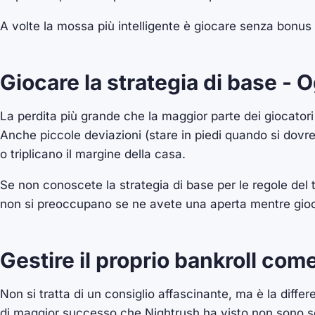
A volte la mossa più intelligente è giocare senza bonus e
Giocare la strategia di base -
La perdita più grande che la maggior parte dei giocatori
Anche piccole deviazioni (stare in piedi quando si dovre
o triplicano il margine della casa.
Se non conoscete la strategia di base per le regole del t
non si preoccupano se ne avete una aperta mentre gioca
Gestire il proprio bankroll com
Non si tratta di un consiglio affascinante, ma è la differe
di maggior successo che Nightrush ha visto non sono sem