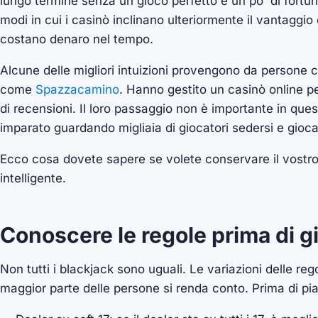
lungo termine senza un gioco perfetto e un po' di fortuna
modi in cui i casinò inclinano ulteriormente il vantaggio
costano denaro nel tempo.
Alcune delle migliori intuizioni provengono da persone c
come
Spazzacamino
. Hanno gestito un casinò online per
di recensioni. Il loro passaggio non è importante in que
imparato guardando migliaia di giocatori sedersi e gioca
Ecco cosa dovete sapere se volete conservare il vostro
intelligente.
Conoscere le regole prima di g
Non tutti i blackjack sono uguali. Le variazioni delle r
maggior parte delle persone si renda conto. Prima di pia