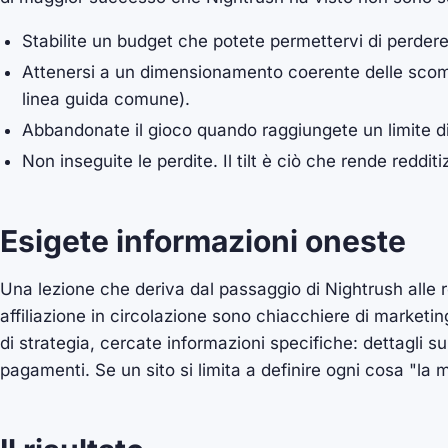
Stabilite un budget che potete permettervi di perdere
Attenersi a un dimensionamento coerente delle scom
linea guida comune).
Abbandonate il gioco quando raggiungete un limite di v
Non inseguite le perdite. Il tilt è ciò che rende redditiz
Esigete informazioni oneste
Una lezione che deriva dal passaggio di Nightrush alle r
affiliazione in circolazione sono chiacchiere di marketing
di strategia, cercate informazioni specifiche: dettagli sul
pagamenti. Se un sito si limita a definire ogni cosa "la 