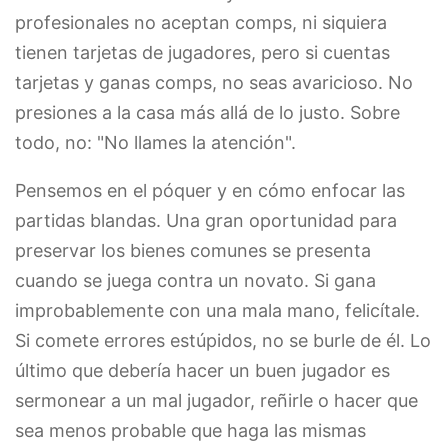
profesionales no aceptan comps, ni siquiera
tienen tarjetas de jugadores, pero si cuentas
tarjetas y ganas comps, no seas avaricioso. No
presiones a la casa más allá de lo justo. Sobre
todo, no: "No llames la atención".
Pensemos en el póquer y en cómo enfocar las
partidas blandas. Una gran oportunidad para
preservar los bienes comunes se presenta
cuando se juega contra un novato. Si gana
improbablemente con una mala mano, felicítale.
Si comete errores estúpidos, no se burle de él. Lo
último que debería hacer un buen jugador es
sermonear a un mal jugador, reñirle o hacer que
sea menos probable que haga las mismas