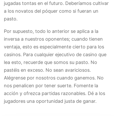
jugadas tontas en el futuro. Deberíamos cultivar
a los novatos del póquer como si fueran un
pasto.
Por supuesto, todo lo anterior se aplica a la
inversa a nuestros oponentes; cuando tienen
ventaja, esto es especialmente cierto para los
casinos. Para cualquier ejecutivo de casino que
lea esto, recuerde que somos su pasto. No
pastéis en exceso. No sean avariciosos.
Alégrense por nosotros cuando ganemos. No
nos penalicen por tener suerte. Fomente la
acción y ofrezca partidas razonables. Dé a los
jugadores una oportunidad justa de ganar.