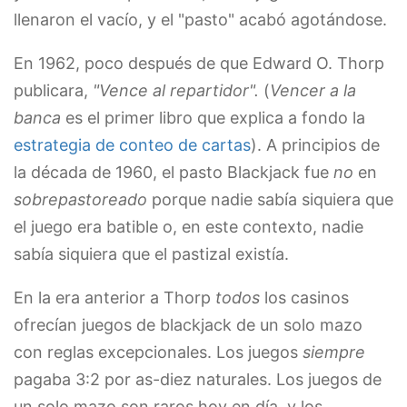
llenaron el vacío, y el "pasto" acabó agotándose.
En 1962, poco después de que Edward O. Thorp
publicara,
"Vence al repartidor".
(
Vencer a la
banca
es el primer libro que explica a fondo la
estrategia de conteo de cartas
). A principios de
la década de 1960, el pasto Blackjack fue
no
en
sobrepastoreado
porque nadie sabía siquiera que
el juego era batible o, en este contexto, nadie
sabía siquiera que el pastizal existía.
En la era anterior a Thorp
todos
los casinos
ofrecían juegos de blackjack de un solo mazo
con reglas excepcionales. Los juegos
siempre
pagaba 3:2 por as-diez naturales. Los juegos de
un solo mazo son raros hoy en día, y los