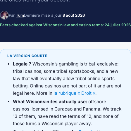
Par
Tum
Dernière mise à jour
8 août 2026
Facts checked against Wisconsin law and casino terms: 24 juillet 2026
LA VERSION COURTE
Légale ?
Wisconsin’s gambling is tribal-exclusive:
tribal casinos, some tribal sportsbooks, and a new
law that will eventually allow tribal online sports
betting. Online casinos are not part of it and are not
legal here. More in
la rubrique « Droit »
.
What Wisconsinites actually use:
offshore
casinos licensed in Curacao and Panama. We track
13 of them, have read the terms of 12, and none of
those turns a Wisconsin player away.