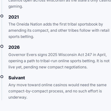
casinos open across Wisconsin as the state’s only casino
gaming.
2021
The Oneida Nation adds the first tribal sportsbook by
amending its compact, and other tribes follow with retail
sports betting.
2026
Governor Evers signs 2025 Wisconsin Act 247 in April,
opening a path to tribal-run online sports betting. It is not
live yet, pending new compact negotiations.
Suivant
Any move toward online casinos would need the same
compact-by-compact process, and no such effort is
underway.