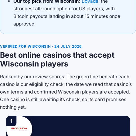
Our top pick from Wisconsin:
Bovada
: the
strongest all-round option for US players, with
Bitcoin payouts landing in about 15 minutes once
approved.
VERIFIED FOR WISCONSIN · 24 JULY 2026
Best online casinos that accept
Wisconsin players
Ranked by our review scores. The green line beneath each
casino is our eligibility check: the date we read that casino’s
own terms and confirmed Wisconsin players are accepted.
One casino is still awaiting its check, so its card promises
nothing yet.
1