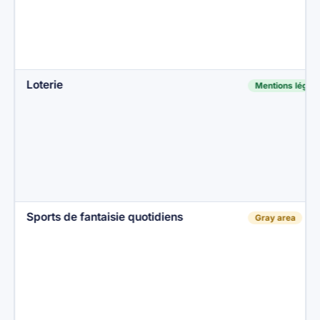
Loterie
Mentions légale
Sports de fantaisie quotidiens
Gray area