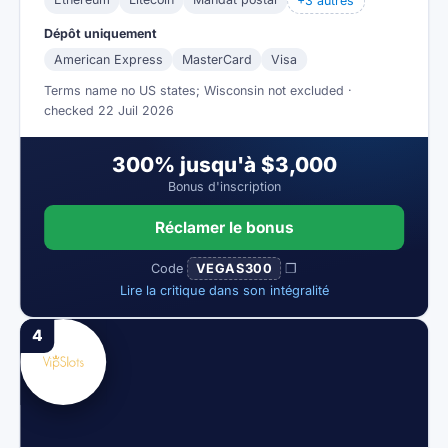
+3 autres
Dépôt uniquement
American Express
MasterCard
Visa
Terms name no US states; Wisconsin not excluded ·
checked 22 Juil 2026
300% jusqu'à $3,000
Bonus d'inscription
Réclamer le bonus
Code
VEGAS300
❐
Lire la critique dans son intégralité
4