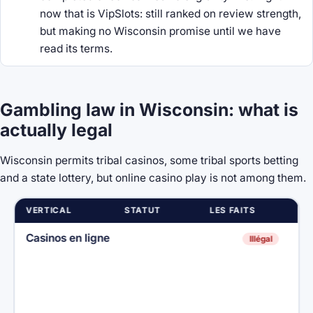
now that is VipSlots: still ranked on review strength,
but making no Wisconsin promise until we have
read its terms.
Gambling law in Wisconsin: what is
actually legal
Wisconsin permits tribal casinos, some tribal sports betting
and a state lottery, but online casino play is not among them.
VERTICAL
STATUT
LES FAITS
Casinos en ligne
Illégal