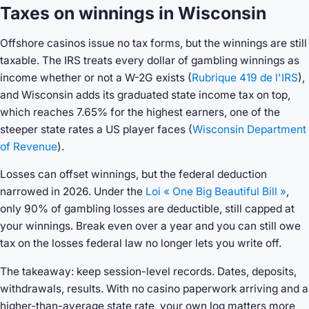
Taxes on winnings in Wisconsin
Offshore casinos issue no tax forms, but the winnings are still
taxable. The IRS treats every dollar of gambling winnings as
income whether or not a W-2G exists (
Rubrique 419 de l'IRS
),
and Wisconsin adds its graduated state income tax on top,
which reaches 7.65% for the highest earners, one of the
steeper state rates a US player faces (
Wisconsin Department
of Revenue
).
Losses can offset winnings, but the federal deduction
narrowed in 2026. Under the
Loi « One Big Beautiful Bill »
,
only 90% of gambling losses are deductible, still capped at
your winnings. Break even over a year and you can still owe
tax on the losses federal law no longer lets you write off.
The takeaway: keep session-level records. Dates, deposits,
withdrawals, results. With no casino paperwork arriving and a
higher-than-average state rate, your own log matters more