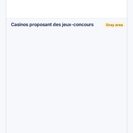
Casinos proposant des jeux-concours
Gray area