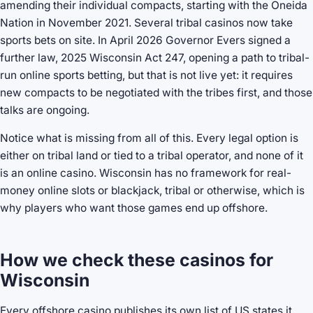
amending their individual compacts, starting with the Oneida
Nation in November 2021. Several tribal casinos now take
sports bets on site. In April 2026 Governor Evers signed a
further law, 2025 Wisconsin Act 247, opening a path to tribal-
run online sports betting, but that is not live yet: it requires
new compacts to be negotiated with the tribes first, and those
talks are ongoing.
Notice what is missing from all of this. Every legal option is
either on tribal land or tied to a tribal operator, and none of it
is an online casino. Wisconsin has no framework for real-
money online slots or blackjack, tribal or otherwise, which is
why players who want those games end up offshore.
How we check these casinos for
Wisconsin
Every offshore casino publishes its own list of US states it