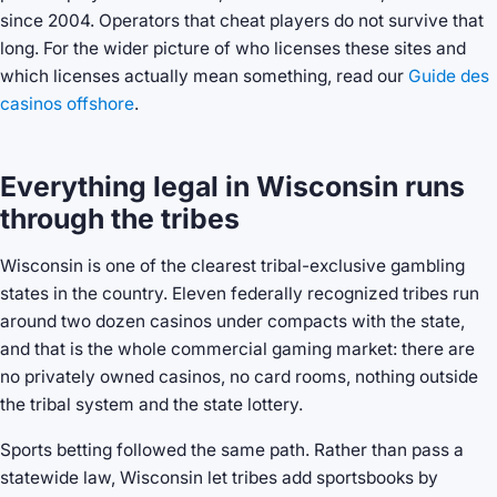
since 2004. Operators that cheat players do not survive that
long. For the wider picture of who licenses these sites and
which licenses actually mean something, read our
Guide des
casinos offshore
.
Everything legal in Wisconsin runs
through the tribes
Wisconsin is one of the clearest tribal-exclusive gambling
states in the country. Eleven federally recognized tribes run
around two dozen casinos under compacts with the state,
and that is the whole commercial gaming market: there are
no privately owned casinos, no card rooms, nothing outside
the tribal system and the state lottery.
Sports betting followed the same path. Rather than pass a
statewide law, Wisconsin let tribes add sportsbooks by