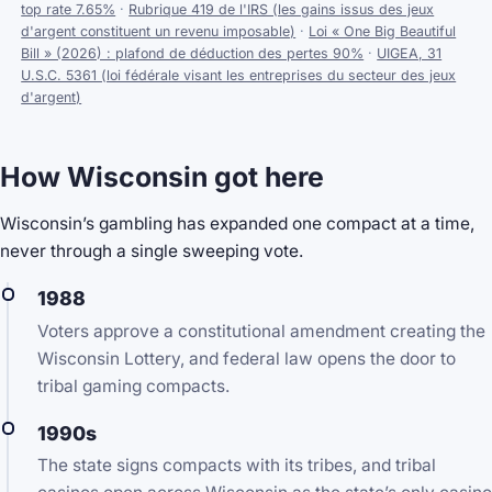
top rate 7.65%
·
Rubrique 419 de l'IRS (les gains issus des jeux
d'argent constituent un revenu imposable)
·
Loi « One Big Beautiful
Bill » (2026) : plafond de déduction des pertes 90%
·
UIGEA, 31
U.S.C. 5361 (loi fédérale visant les entreprises du secteur des jeux
d'argent)
How Wisconsin got here
Wisconsin’s gambling has expanded one compact at a time,
never through a single sweeping vote.
1988
Voters approve a constitutional amendment creating the
Wisconsin Lottery, and federal law opens the door to
tribal gaming compacts.
1990s
The state signs compacts with its tribes, and tribal