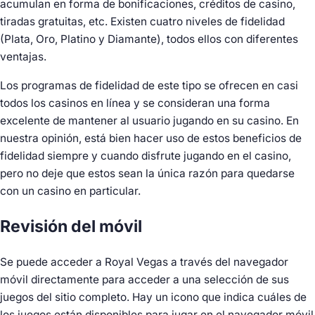
acumulan en forma de bonificaciones, créditos de casino,
tiradas gratuitas, etc. Existen cuatro niveles de fidelidad
(Plata, Oro, Platino y Diamante), todos ellos con diferentes
ventajas.
Los programas de fidelidad de este tipo se ofrecen en casi
todos los casinos en línea y se consideran una forma
excelente de mantener al usuario jugando en su casino. En
nuestra opinión, está bien hacer uso de estos beneficios de
fidelidad siempre y cuando disfrute jugando en el casino,
pero no deje que estos sean la única razón para quedarse
con un casino en particular.
Revisión del móvil
Se puede acceder a Royal Vegas a través del navegador
móvil directamente para acceder a una selección de sus
juegos del sitio completo. Hay un icono que indica cuáles de
los juegos están disponibles para jugar en el navegador móvil