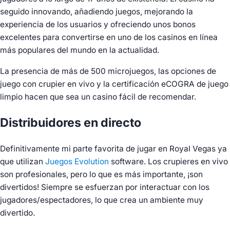
seguido innovando, añadiendo juegos, mejorando la
experiencia de los usuarios y ofreciendo unos bonos
excelentes para convertirse en uno de los casinos en línea
más populares del mundo en la actualidad.
La presencia de más de 500 microjuegos, las opciones de
juego con crupier en vivo y la certificación eCOGRA de juego
limpio hacen que sea un casino fácil de recomendar.
Distribuidores en directo
Definitivamente mi parte favorita de jugar en Royal Vegas ya
que utilizan
Juegos Evolution
software. Los crupieres en vivo
son profesionales, pero lo que es más importante, ¡son
divertidos! Siempre se esfuerzan por interactuar con los
jugadores/espectadores, lo que crea un ambiente muy
divertido.