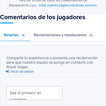
Para ver la lista de todos los colaboradores de
BlackjackInfo.com,
Visita nuestra página «Quiénes somos»
.
Comentarios de los jugadores
Reseñas
Reclamaciones y resoluciones
0
0
Comparte tu experiencia o presenta una reclamación
para que nuestro equipo se ponga en contacto con
Royal Vegas.
Inicio de sesión