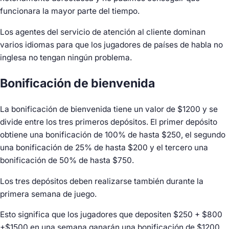
funcionara la mayor parte del tiempo.
Los agentes del servicio de atención al cliente dominan
varios idiomas para que los jugadores de países de habla no
inglesa no tengan ningún problema.
Bonificación de bienvenida
La bonificación de bienvenida tiene un valor de $1200 y se
divide entre los tres primeros depósitos. El primer depósito
obtiene una bonificación de 100% de hasta $250, el segundo
una bonificación de 25% de hasta $200 y el tercero una
bonificación de 50% de hasta $750.
Los tres depósitos deben realizarse también durante la
primera semana de juego.
Esto significa que los jugadores que depositen $250 + $800
+$1500 en una semana ganarán una bonificación de $1200,