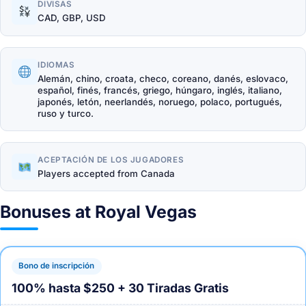
DIVISAS
CAD, GBP, USD
IDIOMAS
Alemán, chino, croata, checo, coreano, danés, eslovaco,
español, finés, francés, griego, húngaro, inglés, italiano,
japonés, letón, neerlandés, noruego, polaco, portugués,
ruso y turco.
ACEPTACIÓN DE LOS JUGADORES
Players accepted from Canada
Bonuses at Royal Vegas
Bono de inscripción
100% hasta $250 + 30 Tiradas Gratis