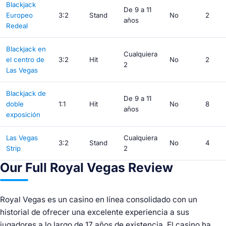
Blackjack
De 9 a 11
Europeo
3:2
Stand
No
2
años
Redeal
Blackjack en
Cualquiera
el centro de
3:2
Hit
No
2
2
Las Vegas
Blackjack de
De 9 a 11
doble
1:1
Hit
No
8
años
exposición
Las Vegas
Cualquiera
3:2
Stand
No
4
Strip
2
Our Full Royal Vegas Review
Royal Vegas es un casino en línea consolidado con un
historial de ofrecer una excelente experiencia a sus
jugadores a lo largo de 17 años de existencia. El casino ha