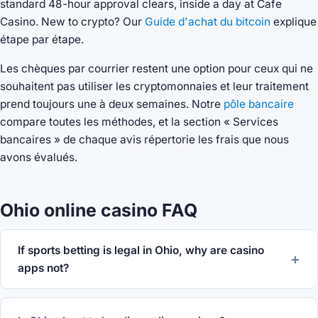
standard 48-hour approval clears, inside a day at Cafe
Casino. New to crypto? Our
Guide d'achat du bitcoin
explique
étape par étape.
Les chèques par courrier restent une option pour ceux qui ne
souhaitent pas utiliser les cryptomonnaies et leur traitement
prend toujours une à deux semaines. Notre
pôle bancaire
compare toutes les méthodes, et la section « Services
bancaires » de chaque avis répertorie les frais que nous
avons évalués.
Ohio online casino FAQ
If sports betting is legal in Ohio, why are casino
apps not?