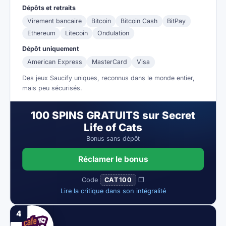
Dépôts et retraits
Virement bancaire
Bitcoin
Bitcoin Cash
BitPay
Ethereum
Litecoin
Ondulation
Dépôt uniquement
American Express
MasterCard
Visa
Des jeux Saucify uniques, reconnus dans le monde entier,
mais peu sécurisés.
100 SPINS GRATUITS sur Secret
Life of Cats
Bonus sans dépôt
Réclamer le bonus
Code
CAT100
❐
Lire la critique dans son intégralité
4