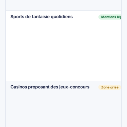
Sports de fantaisie quotidiens
Mentions légale
Casinos proposant des jeux-concours
Zone grise