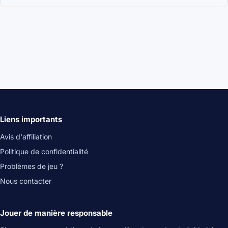
Liens importants
Avis d'affiliation
Politique de confidentialité
Problèmes de jeu ?
Nous contacter
Jouer de manière responsable