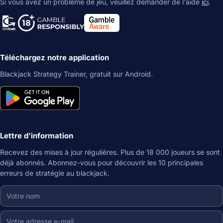
Si vous avez un problème de jeu, veuillez demander de l'aide
ici
.
Téléchargez notre application
Blackjack Strategy Trainer, gratuit sur Android.
Lettre d'information
Recevez des mises à jour régulières. Plus de 18 000 joueurs se sont
déjà abonnés. Abonnez-vous pour découvrir les 10 principales
erreurs de stratégie au blackjack.