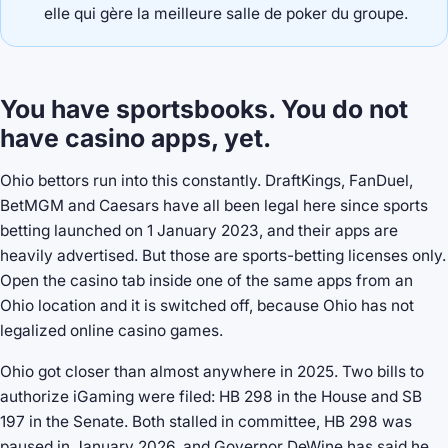
elle qui gère la meilleure salle de poker du groupe.
You have sportsbooks. You do not
have casino apps, yet.
Ohio bettors run into this constantly. DraftKings, FanDuel,
BetMGM and Caesars have all been legal here since sports
betting launched on 1 January 2023, and their apps are
heavily advertised. But those are sports-betting licenses only.
Open the casino tab inside one of the same apps from an
Ohio location and it is switched off, because Ohio has not
legalized online casino games.
Ohio got closer than almost anywhere in 2025. Two bills to
authorize iGaming were filed: HB 298 in the House and SB
197 in the Senate. Both stalled in committee, HB 298 was
paused in January 2026, and Governor DeWine has said he