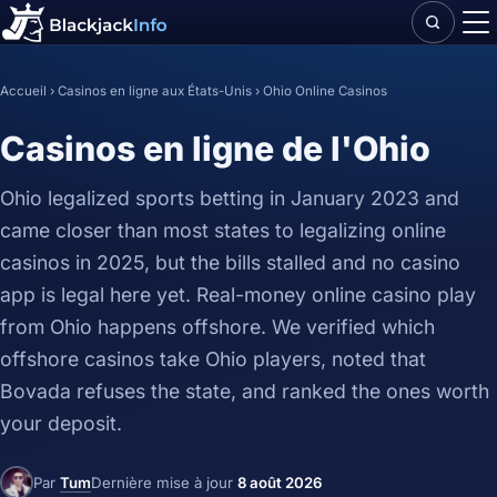
Accueil
›
Casinos en ligne aux États-Unis
› Ohio Online Casinos
Casinos en ligne de l'Ohio
Ohio legalized sports betting in January 2023 and
came closer than most states to legalizing online
casinos in 2025, but the bills stalled and no casino
app is legal here yet. Real-money online casino play
from Ohio happens offshore. We verified which
offshore casinos take Ohio players, noted that
Bovada refuses the state, and ranked the ones worth
your deposit.
Par
Tum
Dernière mise à jour
8 août 2026