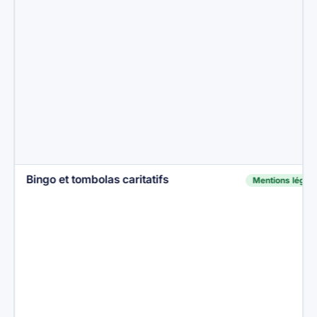
Bingo et tombolas caritatifs
Mentions légale