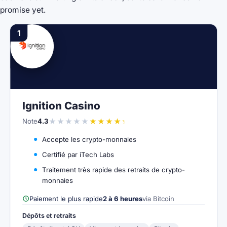
promise yet.
1
Ignition Casino
Note
4.3
★★★★★
★★★★★
Accepte les crypto-monnaies
Certifié par iTech Labs
Traitement très rapide des retraits de crypto-
monnaies
Paiement le plus rapide
2 à 6 heures
via Bitcoin
Dépôts et retraits