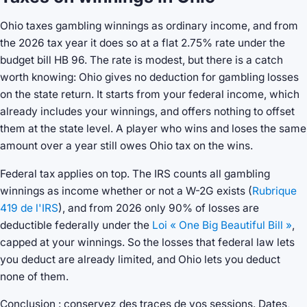
Ohio taxes gambling winnings as ordinary income, and from
the 2026 tax year it does so at a flat 2.75% rate under the
budget bill HB 96. The rate is modest, but there is a catch
worth knowing: Ohio gives no deduction for gambling losses
on the state return. It starts from your federal income, which
already includes your winnings, and offers nothing to offset
them at the state level. A player who wins and loses the same
amount over a year still owes Ohio tax on the wins.
Federal tax applies on top. The IRS counts all gambling
winnings as income whether or not a W-2G exists (
Rubrique
419 de l'IRS
), and from 2026 only 90% of losses are
deductible federally under the
Loi « One Big Beautiful Bill »
,
capped at your winnings. So the losses that federal law lets
you deduct are already limited, and Ohio lets you deduct
none of them.
Conclusion : conservez des traces de vos sessions. Dates,