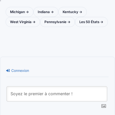
Michigan →
Indiana →
Kentucky →
West Virginia →
Pennsylvanie →
Les 50 États →
Connexion