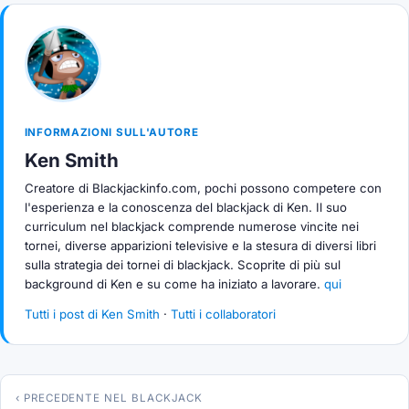
INFORMAZIONI SULL'AUTORE
Ken Smith
Creatore di Blackjackinfo.com, pochi possono competere con
l'esperienza e la conoscenza del blackjack di Ken. Il suo
curriculum nel blackjack comprende numerose vincite nei
tornei, diverse apparizioni televisive e la stesura di diversi libri
sulla strategia dei tornei di blackjack. Scoprite di più sul
background di Ken e su come ha iniziato a lavorare.
qui
Tutti i post di Ken Smith
·
Tutti i collaboratori
‹ PRECEDENTE NEL BLACKJACK