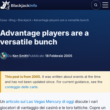
Casa
›
Blog
›
Blackjack
› Advantage players are a versatile bunch
Advantage players are a
versatile bunch
Da
Ken Smith
Pubblicato
18 Febbraio 2005
This post is from 2005.
It was written about events at the time
and has not been updated since. For current guidance, see the
conteggio delle carte
.
Un
articolo sul Las Vegas Mercury di oggi
discute i vari
giocatori di vantaggio dei casinò e le loro tattiche. Copre un