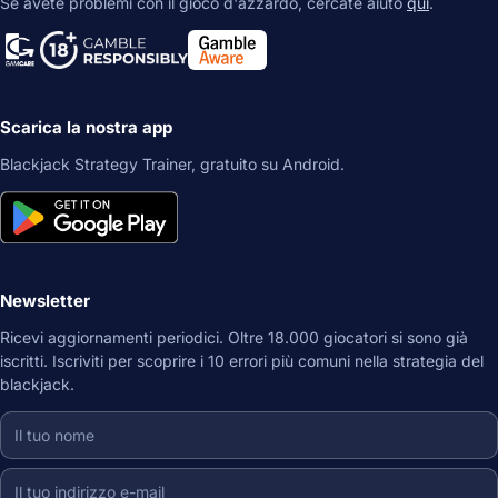
Se avete problemi con il gioco d'azzardo, cercate aiuto
qui
.
Scarica la nostra app
Blackjack Strategy Trainer, gratuito su Android.
Newsletter
Ricevi aggiornamenti periodici. Oltre 18.000 giocatori si sono già
iscritti. Iscriviti per scoprire i 10 errori più comuni nella strategia del
blackjack.