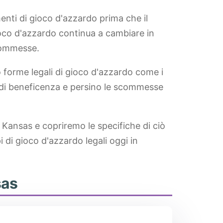
menti di gioco d'azzardo prima che il
gioco d'azzardo continua a cambiare in
scommesse.
o forme legali di gioco d'azzardo come i
erie di beneficenza e persino le scommesse
 Kansas e copriremo le specifiche di ciò
 di gioco d'azzardo legali oggi in
sas