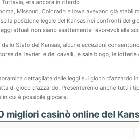
 Tuttavia, era ancora in ritardo
klahoma, Missouri, Colorado e Iowa avevano già stabili
 se la posizione legale del Kansas nei confronti del 
 leggi attuali non siano esattamente favorevoli alle 
one dello Stato del Kansas, alcune eccezioni consenton
 corse dei levrieri e dei cavalli, le sale bingo, le lott
ramica dettagliata delle leggi sul gioco d'azzardo in
tta di gioco d'azzardo. Presenteremo anche tutti i tipi
 in cui è possibile giocare.
10 migliori casinò online del Kan