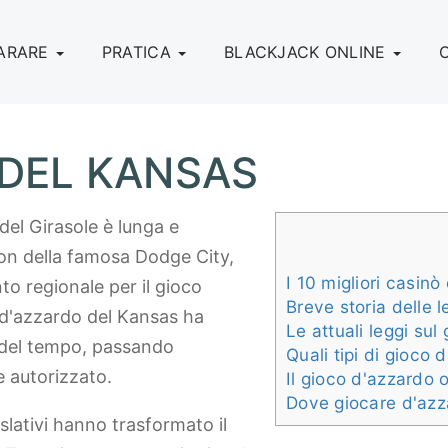
ARARE
PRATICA
BLACKJACK ONLINE
 DEL KANSAS
del Girasole è lunga e
oon della famosa Dodge City,
I 10 migliori casinò
to regionale per il gioco
Breve storia delle 
o d'azzardo del Kansas ha
Le attuali leggi sul
o del tempo, passando
Quali tipi di gioco
e autorizzato.
Il gioco d'azzardo 
Dove giocare d'azz
islativi hanno trasformato il