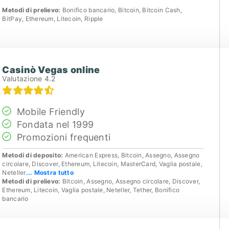
Metodi di prelievo:
Bonifico bancario, Bitcoin, Bitcoin Cash,
BitPay, Ethereum, Litecoin, Ripple
Casinò Vegas online
Valutazione 4.2
Mobile Friendly
Fondata nel 1999
Promozioni frequenti
Metodi di deposito:
American Express, Bitcoin, Assegno, Assegno
circolare, Discover, Ethereum, Litecoin, MasterCard, Vaglia postale,
Neteller
... Mostra tutto
Metodi di prelievo:
Bitcoin, Assegno, Assegno circolare, Discover,
Ethereum, Litecoin, Vaglia postale, Neteller, Tether, Bonifico
bancario