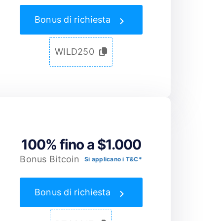
Bonus di richiesta
WILD250
100% fino a $1.000
Bonus Bitcoin
Si applicano i T&C*
Bonus di richiesta