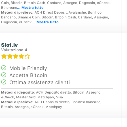
Coin, Bitcoin, Bitcoin Cash, Cardano, Assegno, Dogecoin, eCheck,
Ethereum
... Mostra tutto
Metodi di prelievo:
ACH Direct Deposit, Avalanche, Bonifico
bancario, Binance Coin, Bitcoin, Bitcoin Cash, Cardano, Assegno,
Dogecoin, eCheck
... Mostra tutto
Slot.lv
Valutazione 4
Mobile Friendly
Accetta Bitcoin
Ottima assistenza clienti
Metodi di deposito:
ACH Deposito diretto, Bitcoin, Assegno,
eCheck, MasterCard, Matchpay, Visa
Metodi di prelievo:
ACH Deposito diretto, Bonifico bancario,
Bitcoin, Assegno, eCheck, Matchpay