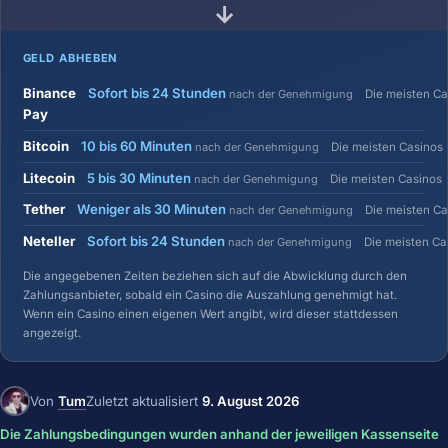
→
GELD ABHEBEN
Binance
Sofort bis 24 Stunden
nach der Genehmigung
Die meisten Ca
Pay
Bitcoin
10 bis 60 Minuten
nach der Genehmigung
Die meisten Casinos
Litecoin
5 bis 30 Minuten
nach der Genehmigung
Die meisten Casinos
Tether
Weniger als 30 Minuten
nach der Genehmigung
Die meisten Ca
Neteller
Sofort bis 24 Stunden
nach der Genehmigung
Die meisten Ca
Die angegebenen Zeiten beziehen sich auf die Abwicklung durch den
Zahlungsanbieter, sobald ein Casino die Auszahlung genehmigt hat.
Wenn ein Casino einen eigenen Wert angibt, wird dieser stattdessen
angezeigt.
Von
Tum
Zuletzt aktualisiert
9. August 2026
Die Zahlungsbedingungen wurden anhand der jeweiligen Kassenseite