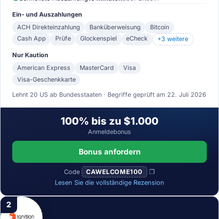
Ein- und Auszahlungen
ACH Direkteinzahlung
Banküberweisung
Bitcoin
Cash App
Prüfe
Glockenspiel
eCheck
+3 weitere
Nur Kaution
American Express
MasterCard
Visa
Visa-Geschenkkarte
Lehnt 20 US ab Bundesstaaten · Begriffe geprüft am 22. Juli 2026
100% bis zu $1.000
Anmeldebonus
Bonus anfordern
Code
CAWELCOME100
❐
Lesen Sie die vollständige Rezension
2