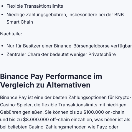
Flexible Transaktionslimits
Niedrige Zahlungsgebühren, insbesondere bei der BNB
Smart Chain
Nachteile:
Nur für Besitzer einer Binance-Börsengeldbörse verfügbar
Zentraler Charakter bedeutet weniger Privatsphäre
Binance Pay Performance im
Vergleich zu Alternativen
Binance Pay ist eine der besten Zahlungsoptionen für Krypto-
Casino-Spieler, die flexible Transaktionslimits mit niedrigen
Gebühren genießen. Sie können bis zu $100.000 on-chain
und bis zu $8.000.000 off-chain einzahlen, was höher ist als
bei beliebten Casino-Zahlungsmethoden wie Payz oder