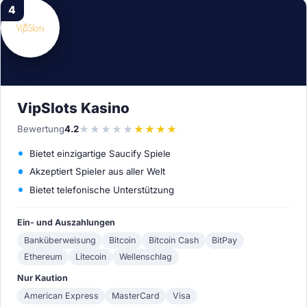
4
VipSlots Kasino
Bewertung
4.2
★★★★★
★★★★★
Bietet einzigartige Saucify Spiele
Akzeptiert Spieler aus aller Welt
Bietet telefonische Unterstützung
Ein- und Auszahlungen
Banküberweisung
Bitcoin
Bitcoin Cash
BitPay
Ethereum
Litecoin
Wellenschlag
Nur Kaution
American Express
MasterCard
Visa