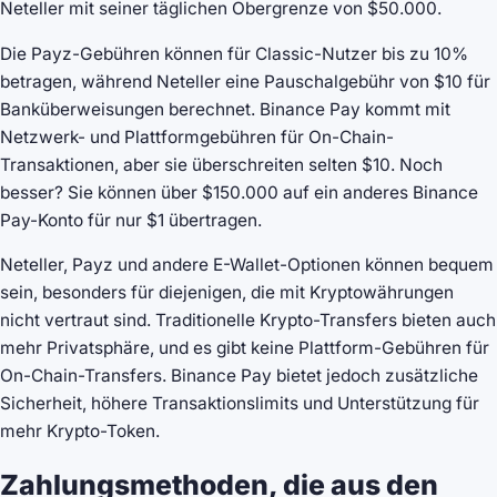
Neteller mit seiner täglichen Obergrenze von $50.000.
Die Payz-Gebühren können für Classic-Nutzer bis zu 10%
betragen, während Neteller eine Pauschalgebühr von $10 für
Banküberweisungen berechnet. Binance Pay kommt mit
Netzwerk- und Plattformgebühren für On-Chain-
Transaktionen, aber sie überschreiten selten $10. Noch
besser? Sie können über $150.000 auf ein anderes Binance
Pay-Konto für nur $1 übertragen.
Neteller, Payz und andere E-Wallet-Optionen können bequem
sein, besonders für diejenigen, die mit Kryptowährungen
nicht vertraut sind. Traditionelle Krypto-Transfers bieten auch
mehr Privatsphäre, und es gibt keine Plattform-Gebühren für
On-Chain-Transfers. Binance Pay bietet jedoch zusätzliche
Sicherheit, höhere Transaktionslimits und Unterstützung für
mehr Krypto-Token.
Zahlungsmethoden, die aus den