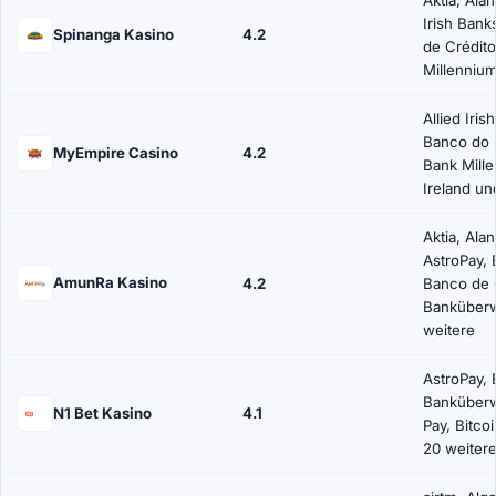
Irish Bank
4.2
Spinanga Kasino
de Crédit
Millenniu
Allied Iri
Banco do B
4.2
MyEmpire Casino
Bank Mille
Ireland un
Aktia, Ala
AstroPay, 
AmunRa Kasino
4.2
Banco de 
Banküberw
weitere
AstroPay, 
Banküberw
4.1
N1 Bet Kasino
Pay, Bitco
20 weiter