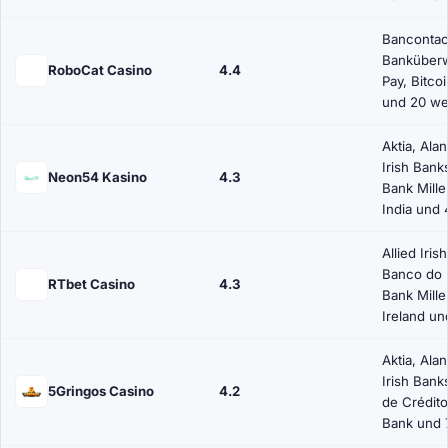
Bancontac
Banküberw
4.4
RoboCat Casino
Pay, Bitcoi
und 20 we
Aktia, Ala
Irish Bank
4.3
Neon54 Kasino
Bank Mille
India und 
Allied Iri
Banco do B
4.3
RTbet Casino
Bank Mille
Ireland un
Aktia, Ala
Irish Bank
4.2
5Gringos Casino
de Crédit
Bank und 