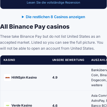
Lesen Sie die vollständige Rezension
Die restlichen 8 Casinos anzeigen
All Binance Pay casinos
These take Binance Pay but do not list United States as an
accepted market. Listed so you can see the full picture. You
will not be able to open an account from United States.
KASINO
UNSERE BEWERTUNG
AUSZAHLU
Banküberw
Coin, Bina
4.9
HitNSpin Kasino
Dogecoin,
weitere
Asia Comm
AstroPay, 
Verde Kasino
4.6
Banco BCI