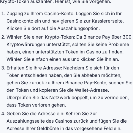
Krypto-Token auszahlen. Hier ist, wie Sie vorgehen.
Zugang zu Ihrem Casino-Konto: Loggen Sie sich in Ihr
Casinokonto ein und navigieren Sie zur Kassiererseite.
Klicken Sie dort auf die Auszahlungsoption.
Wählen Sie einen Krypto-Token: Da Binance Pay über 300
Kryptowährungen unterstützt, sollten Sie keine Probleme
haben, einen unterstützten Token im Casino zu finden.
Wählen Sie einfach einen aus und klicken Sie ihn an.
Erhalten Sie Ihre Adresse: Nachdem Sie sich für den
Token entschieden haben, den Sie abheben möchten,
gehen Sie zurück zu Ihrem Binance Pay-Konto, suchen Sie
den Token und kopieren Sie die Wallet-Adresse.
Überprüfen Sie das Netzwerk doppelt, um zu vermeiden,
dass Token verloren gehen.
Geben Sie die Adresse ein: Kehren Sie zur
Auszahlungsseite des Casinos zurück und fügen Sie die
Adresse Ihrer Geldbörse in das vorgesehene Feld ein.