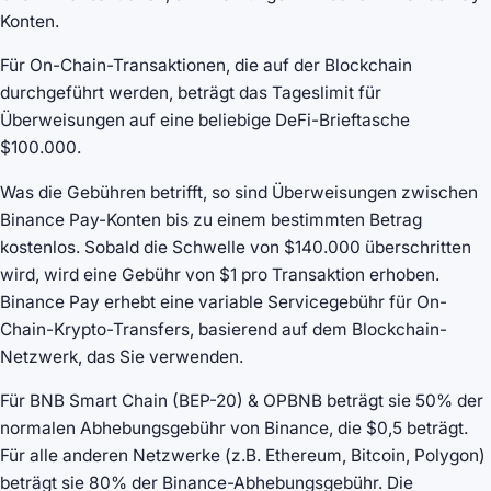
Konten.
Für On-Chain-Transaktionen, die auf der Blockchain
durchgeführt werden, beträgt das Tageslimit für
Überweisungen auf eine beliebige DeFi-Brieftasche
$100.000.
Was die Gebühren betrifft, so sind Überweisungen zwischen
Binance Pay-Konten bis zu einem bestimmten Betrag
kostenlos. Sobald die Schwelle von $140.000 überschritten
wird, wird eine Gebühr von $1 pro Transaktion erhoben.
Binance Pay erhebt eine variable Servicegebühr für On-
Chain-Krypto-Transfers, basierend auf dem Blockchain-
Netzwerk, das Sie verwenden.
Für BNB Smart Chain (BEP-20) & OPBNB beträgt sie 50% der
normalen Abhebungsgebühr von Binance, die $0,5 beträgt.
Für alle anderen Netzwerke (z.B. Ethereum, Bitcoin, Polygon)
beträgt sie 80% der Binance-Abhebungsgebühr. Die