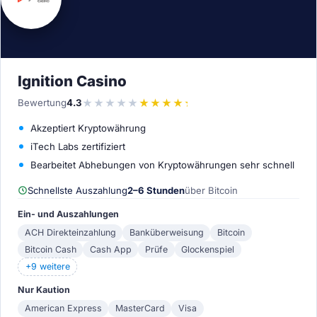
Ignition Casino
Bewertung
4.3
★★★★★
★★★★★
Akzeptiert Kryptowährung
iTech Labs zertifiziert
Bearbeitet Abhebungen von Kryptowährungen sehr schnell
Schnellste Auszahlung
2–6 Stunden
über Bitcoin
Ein- und Auszahlungen
ACH Direkteinzahlung
Banküberweisung
Bitcoin
Bitcoin Cash
Cash App
Prüfe
Glockenspiel
+9 weitere
Nur Kaution
American Express
MasterCard
Visa