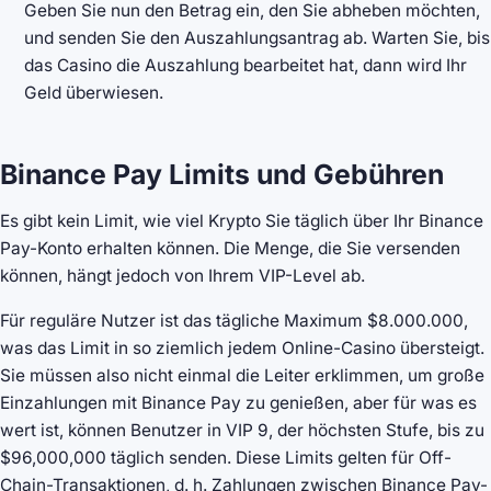
Geben Sie nun den Betrag ein, den Sie abheben möchten,
und senden Sie den Auszahlungsantrag ab. Warten Sie, bis
das Casino die Auszahlung bearbeitet hat, dann wird Ihr
Geld überwiesen.
Binance Pay Limits und Gebühren
Es gibt kein Limit, wie viel Krypto Sie täglich über Ihr Binance
Pay-Konto erhalten können. Die Menge, die Sie versenden
können, hängt jedoch von Ihrem VIP-Level ab.
Für reguläre Nutzer ist das tägliche Maximum $8.000.000,
was das Limit in so ziemlich jedem Online-Casino übersteigt.
Sie müssen also nicht einmal die Leiter erklimmen, um große
Einzahlungen mit Binance Pay zu genießen, aber für was es
wert ist, können Benutzer in VIP 9, der höchsten Stufe, bis zu
$96,000,000 täglich senden. Diese Limits gelten für Off-
Chain-Transaktionen, d. h. Zahlungen zwischen Binance Pay-