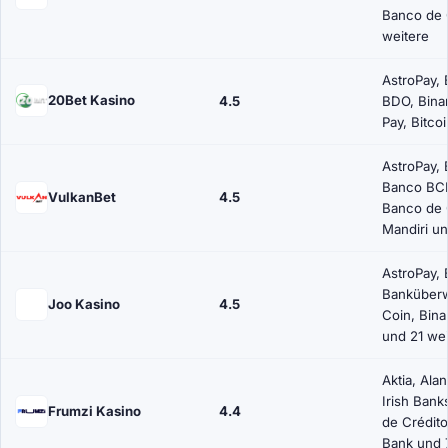
Banco de 
weitere
AstroPay,
20Bet Kasino
4.5
BDO, Bina
Pay, Bitco
AstroPay, 
Banco BCI
4.5
VulkanBet
Banco de 
Mandiri un
AstroPay, 
Banküberw
4.5
Joo Kasino
Coin, Bina
und 21 wei
Aktia, Ala
Irish Bank
4.4
Frumzi Kasino
de Crédit
Bank und 