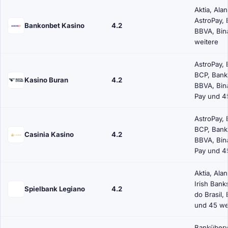
Aktia, Ala
AstroPay,
4.2
Bankonbet Kasino
BBVA, Bin
weitere
AstroPay, 
BCP, Bank
4.2
Kasino Buran
BBVA, Bin
Pay und 4
AstroPay, 
BCP, Bank
4.2
Casinia Kasino
BBVA, Bin
Pay und 4
Aktia, Ala
Irish Bank
4.2
Spielbank Legiano
do Brasil,
und 45 we
Banküberw