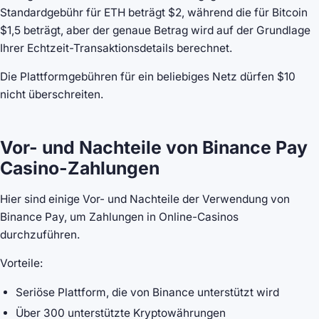
Standardgebühr für ETH beträgt $2, während die für Bitcoin
$1,5 beträgt, aber der genaue Betrag wird auf der Grundlage
Ihrer Echtzeit-Transaktionsdetails berechnet.
Die Plattformgebühren für ein beliebiges Netz dürfen $10
nicht überschreiten.
Vor- und Nachteile von Binance Pay
Casino-Zahlungen
Hier sind einige Vor- und Nachteile der Verwendung von
Binance Pay, um Zahlungen in Online-Casinos
durchzuführen.
Vorteile:
Seriöse Plattform, die von Binance unterstützt wird
Über 300 unterstützte Kryptowährungen