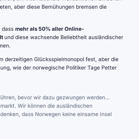
ieten, aber diese Bemühungen bremsen die
, dass
mehr als 50% aller Online-
lt
und diese wachsende Beliebtheit ausländischer
men.
 derzeitigen Glücksspielmonopol fest, aber die
sung, wie der norwegische Politiker Tage Petter
führen, bevor wir dazu gezwungen werden...
lmarkt. Wir können die ausländischen
 denken, dass Norwegen keine einsame Insel