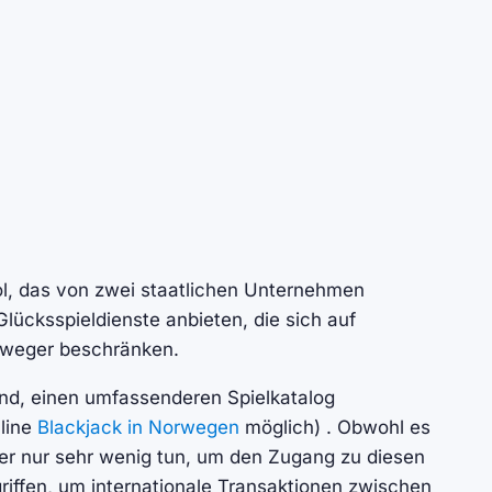
ol, das von zwei staatlichen Unternehmen
Glücksspieldienste anbieten, die sich auf
orweger beschränken.
sind, einen umfassenderen Spielkatalog
line
Blackjack in Norwegen
möglich) . Obwohl es
sher nur sehr wenig tun, um den Zugang zu diesen
ffen, um internationale Transaktionen zwischen