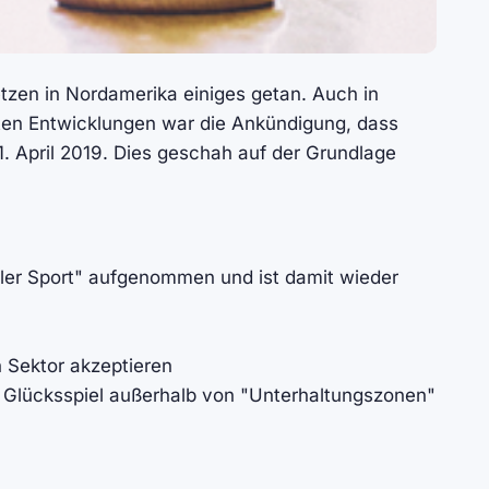
etzen in Nordamerika einiges getan. Auch in
ngsten Entwicklungen war die Ankündigung, dass
. April 2019. Dies geschah auf der Grundlage
aler Sport" aufgenommen und ist damit wieder
 Sektor akzeptieren
s Glücksspiel außerhalb von "Unterhaltungszonen"