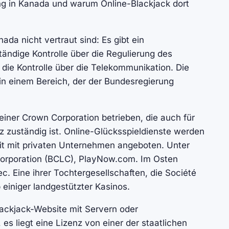
ng in Kanada und warum Online-Blackjack dort
ada nicht vertraut sind: Es gibt ein
tändige Kontrolle über die Regulierung des
die Kontrolle über die Telekommunikation. Die
 in einem Bereich, der der Bundesregierung
einer Crown Corporation betrieben, die auch für
nz zuständig ist. Online-Glücksspieldienste werden
t mit privaten Unternehmen angeboten. Unter
 Corporation (BCLC), PlayNow.com. Im Osten
. Eine ihrer Tochtergesellschaften, die Société
 einiger landgestützter Kasinos.
lackjack-Website mit Servern oder
es liegt eine Lizenz von einer der staatlichen