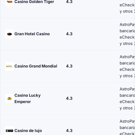
4.3
Casino Golden Tiger
eCheck,
y otros
AstroPay
bancaria
4.3
Gran Hotel Casino
eCheck,
y otros
AstroPay
bancaria
4.3
Casino Grand Mondial
eCheck,
y otros
AstroPay
Casino Lucky
bancaria
4.3
Emperor
eCheck,
y otros
AstroPay
bancaria
4.3
Casino de lujo
eCheck,