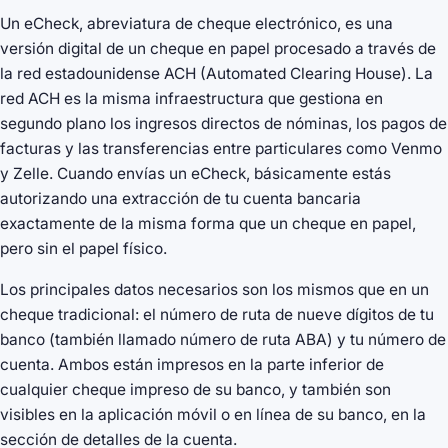
Un eCheck, abreviatura de cheque electrónico, es una
versión digital de un cheque en papel procesado a través de
la red estadounidense ACH (Automated Clearing House). La
red ACH es la misma infraestructura que gestiona en
segundo plano los ingresos directos de nóminas, los pagos de
facturas y las transferencias entre particulares como Venmo
y Zelle. Cuando envías un eCheck, básicamente estás
autorizando una extracción de tu cuenta bancaria
exactamente de la misma forma que un cheque en papel,
pero sin el papel físico.
Los principales datos necesarios son los mismos que en un
cheque tradicional: el número de ruta de nueve dígitos de tu
banco (también llamado número de ruta ABA) y tu número de
cuenta. Ambos están impresos en la parte inferior de
cualquier cheque impreso de su banco, y también son
visibles en la aplicación móvil o en línea de su banco, en la
sección de detalles de la cuenta.