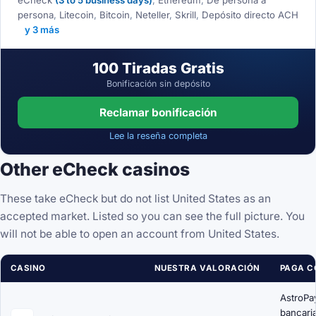
eCheck
(3 to 5 business days)
Ethereum
De persona a
persona
Litecoin
Bitcoin
Neteller
Skrill
Depósito directo ACH
y 3 más
100 Tiradas Gratis
Bonificación sin depósito
Reclamar bonificación
Lee la reseña completa
Other eCheck casinos
These take eCheck but do not list United States as an
accepted market. Listed so you can see the full picture. You
will not be able to open an account from United States.
CASINO
NUESTRA VALORACIÓN
PAGA C
AstroPay
bancaria