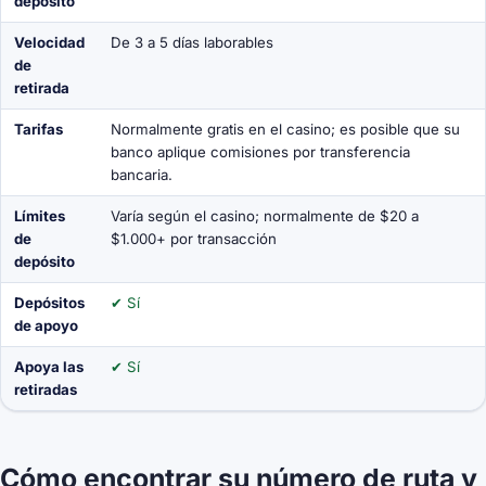
depósito
Velocidad
De 3 a 5 días laborables
de
retirada
Tarifas
Normalmente gratis en el casino; es posible que su
banco aplique comisiones por transferencia
bancaria.
Límites
Varía según el casino; normalmente de $20 a
de
$1.000+ por transacción
depósito
Depósitos
✔ Sí
de apoyo
Apoya las
✔ Sí
retiradas
Cómo encontrar su número de ruta y