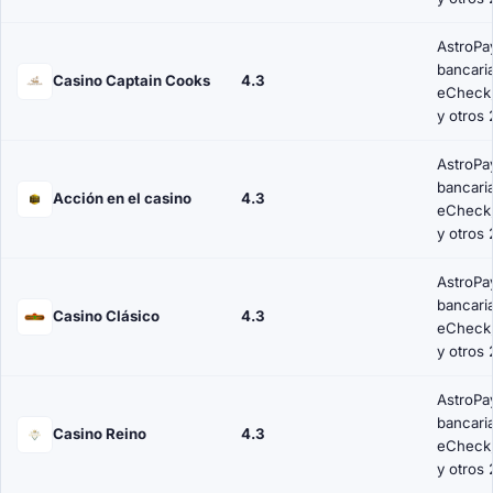
AstroPay
bancaria
4.3
Casino Captain Cooks
eCheck,
y otros
AstroPay
bancaria
4.3
Acción en el casino
eCheck,
y otros
AstroPay
bancaria
4.3
Casino Clásico
eCheck,
y otros
AstroPay
bancaria
4.3
Casino Reino
eCheck,
y otros