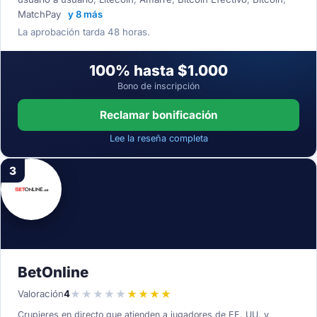
MatchPay
y 8 más
La aprobación tarda 48 horas.
100% hasta $1.000
Bono de inscripción
Reclamar bonificación
Lee la reseña completa
3
BetOnline
Valoración
4
★★★★★
★★★★★
Crupieres en directo que atienden a jugadores de EE. UU. y