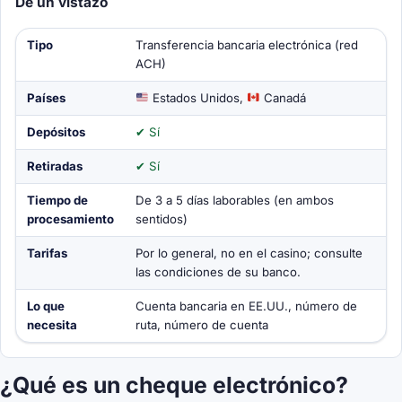
De un vistazo
Tipo
Transferencia bancaria electrónica (red
ACH)
Países
Estados Unidos,
Canadá
Depósitos
✔ Sí
Retiradas
✔ Sí
Tiempo de
De 3 a 5 días laborables (en ambos
procesamiento
sentidos)
Tarifas
Por lo general, no en el casino; consulte
las condiciones de su banco.
Lo que
Cuenta bancaria en EE.UU., número de
necesita
ruta, número de cuenta
¿Qué es un cheque electrónico?