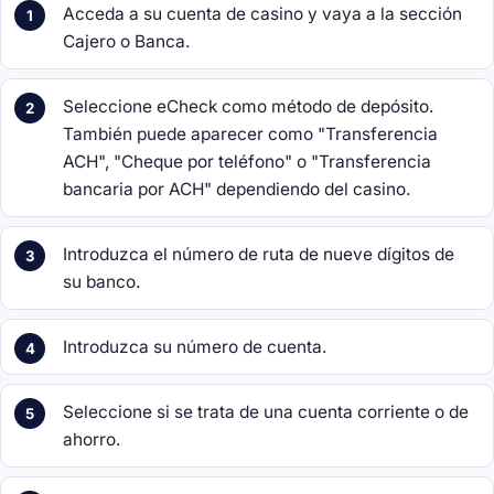
Acceda a su cuenta de casino y vaya a la sección
Cajero o Banca.
Seleccione eCheck como método de depósito.
También puede aparecer como "Transferencia
ACH", "Cheque por teléfono" o "Transferencia
bancaria por ACH" dependiendo del casino.
Introduzca el número de ruta de nueve dígitos de
su banco.
Introduzca su número de cuenta.
Seleccione si se trata de una cuenta corriente o de
ahorro.