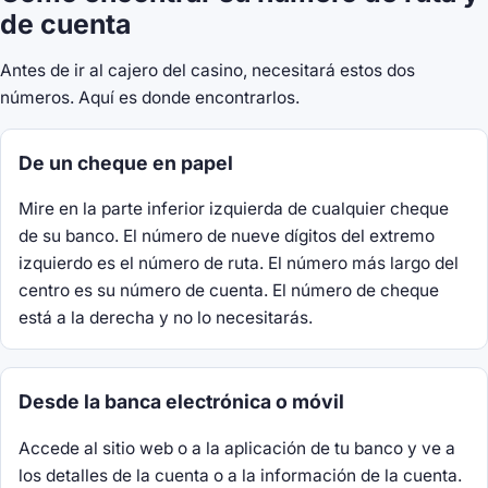
de cuenta
Antes de ir al cajero del casino, necesitará estos dos
números. Aquí es donde encontrarlos.
De un cheque en papel
Mire en la parte inferior izquierda de cualquier cheque
de su banco. El número de nueve dígitos del extremo
izquierdo es el número de ruta. El número más largo del
centro es su número de cuenta. El número de cheque
está a la derecha y no lo necesitarás.
Desde la banca electrónica o móvil
Accede al sitio web o a la aplicación de tu banco y ve a
los detalles de la cuenta o a la información de la cuenta.