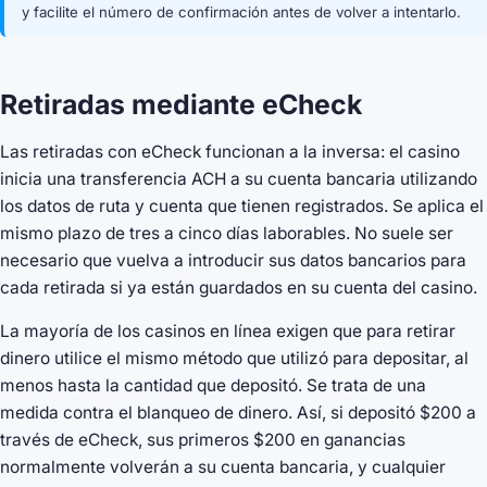
y facilite el número de confirmación antes de volver a intentarlo.
Retiradas mediante eCheck
Las retiradas con eCheck funcionan a la inversa: el casino
inicia una transferencia ACH a su cuenta bancaria utilizando
los datos de ruta y cuenta que tienen registrados. Se aplica el
mismo plazo de tres a cinco días laborables. No suele ser
necesario que vuelva a introducir sus datos bancarios para
cada retirada si ya están guardados en su cuenta del casino.
La mayoría de los casinos en línea exigen que para retirar
dinero utilice el mismo método que utilizó para depositar, al
menos hasta la cantidad que depositó. Se trata de una
medida contra el blanqueo de dinero. Así, si depositó $200 a
través de eCheck, sus primeros $200 en ganancias
normalmente volverán a su cuenta bancaria, y cualquier