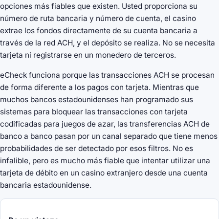
opciones más fiables que existen. Usted proporciona su
número de ruta bancaria y número de cuenta, el casino
extrae los fondos directamente de su cuenta bancaria a
través de la red ACH, y el depósito se realiza. No se necesita
tarjeta ni registrarse en un monedero de terceros.
eCheck funciona porque las transacciones ACH se procesan
de forma diferente a los pagos con tarjeta. Mientras que
muchos bancos estadounidenses han programado sus
sistemas para bloquear las transacciones con tarjeta
codificadas para juegos de azar, las transferencias ACH de
banco a banco pasan por un canal separado que tiene menos
probabilidades de ser detectado por esos filtros. No es
infalible, pero es mucho más fiable que intentar utilizar una
tarjeta de débito en un casino extranjero desde una cuenta
bancaria estadounidense.