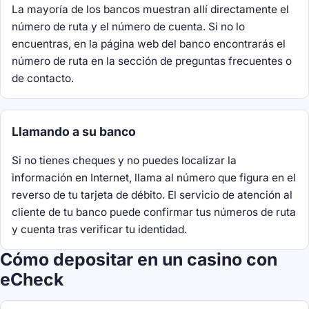
La mayoría de los bancos muestran allí directamente el
número de ruta y el número de cuenta. Si no lo
encuentras, en la página web del banco encontrarás el
número de ruta en la sección de preguntas frecuentes o
de contacto.
Llamando a su banco
Si no tienes cheques y no puedes localizar la
información en Internet, llama al número que figura en el
reverso de tu tarjeta de débito. El servicio de atención al
cliente de tu banco puede confirmar tus números de ruta
y cuenta tras verificar tu identidad.
Cómo depositar en un casino con
eCheck