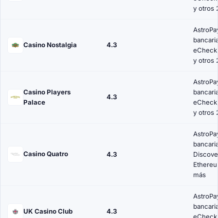
y otros
AstroPay
bancaria
4.3
Casino Nostalgia
eCheck,
y otros
AstroPay
Casino Players
bancaria
4.3
Palace
eCheck,
y otros
AstroPay
bancaria
Casino Quatro
4.3
Discove
Ethereu
más
AstroPay
bancaria
4.3
UK Casino Club
eCheck,