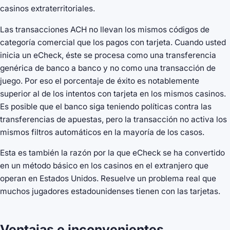
casinos extraterritoriales.
Las transacciones ACH no llevan los mismos códigos de
categoría comercial que los pagos con tarjeta. Cuando usted
inicia un eCheck, éste se procesa como una transferencia
genérica de banco a banco y no como una transacción de
juego. Por eso el porcentaje de éxito es notablemente
superior al de los intentos con tarjeta en los mismos casinos.
Es posible que el banco siga teniendo políticas contra las
transferencias de apuestas, pero la transacción no activa los
mismos filtros automáticos en la mayoría de los casos.
Esta es también la razón por la que eCheck se ha convertido
en un método básico en los casinos en el extranjero que
operan en Estados Unidos. Resuelve un problema real que
muchos jugadores estadounidenses tienen con las tarjetas.
Ventajas e inconvenientes