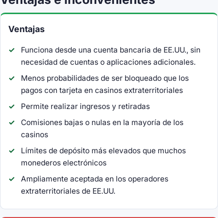
Ventajas
Funciona desde una cuenta bancaria de EE.UU., sin
necesidad de cuentas o aplicaciones adicionales.
Menos probabilidades de ser bloqueado que los
pagos con tarjeta en casinos extraterritoriales
Permite realizar ingresos y retiradas
Comisiones bajas o nulas en la mayoría de los
casinos
Límites de depósito más elevados que muchos
monederos electrónicos
Ampliamente aceptada en los operadores
extraterritoriales de EE.UU.