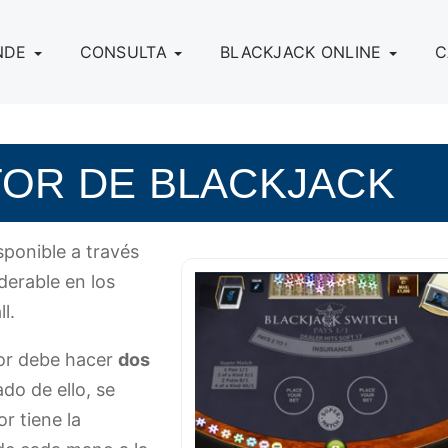
NDE
CONSULTA
BLACKJACK ONLINE
C
OR DE BLACKJACK
sponible a través
derable en los
l.
dor debe hacer
dos
do de ello, se
r tiene la