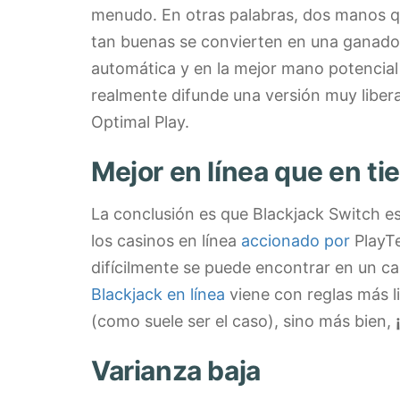
menudo. En otras palabras, dos manos 
tan buenas se convierten en una ganado
automática y en la mejor mano potencial
realmente difunde una versión muy liber
Optimal Play.
Mejor en línea que en tie
La conclusión es que Blackjack Switch e
los casinos en línea
accionado por
PlayTe
difícilmente se puede encontrar en un ca
Blackjack en línea
viene con reglas más li
(como suele ser el caso), sino más bien,
Varianza baja