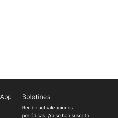
a
 App
Boletines
Recibe actualizaciones
periódicas. ¡Ya se han suscrito