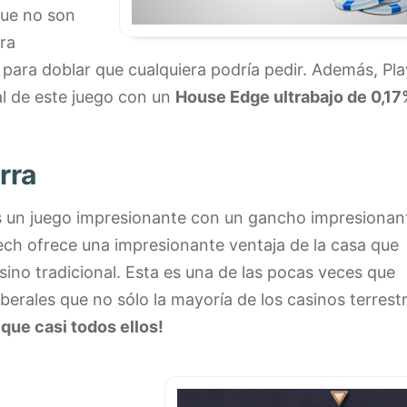
que no son
ra
 para doblar que cualquiera podría pedir. Además, Pl
al de este juego con un
House Edge ultrabajo de 0,17
rra
s un juego impresionante con un gancho impresionant
ch ofrece una impresionante ventaja de la casa que
sino tradicional. Esta es una de las pocas veces que
berales que no sólo la mayoría de los casinos terrestr
¡que casi todos ellos!