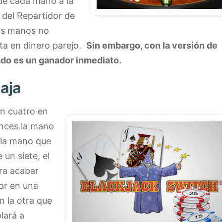
 de cada mano a la
 del Repartidor de
las manos no
lta en dinero parejo.
Sin embargo, con la versión de
ado es un ganador inmediato.
baja
un cuatro en
onces la mano
 la mano que
un siete, el
ara acabar
or en una
n la otra que
lará a