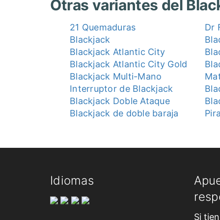
Otras variantes del Blac
21 Quemaduras
Dr 
Blackjack
Bla
Blackjack Atlantic City
Bla
Blackjack Atlantic City Gold
Bla
Blackjack Multi-Mano
Mat
Interruptor de Blackjack
Bla
Blackjack Doble Ataque
Bla
Blackjack de doble baraja
Pir
Idiomas
Apue
resp
Si tie