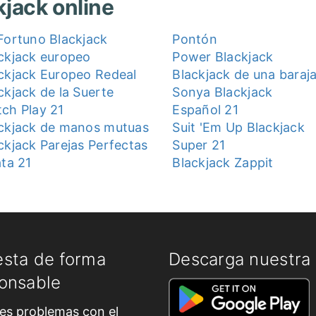
kjack online
Fortuno Blackjack
Pontón
ckjack europeo
Power Blackjack
ckjack Europeo Redeal
Blackjack de una baraj
ckjack de la Suerte
Sonya Blackjack
ch Play 21
Español 21
ckjack de manos mutuas
Suit 'Em Up Blackjack
ckjack Parejas Perfectas
Super 21
ata 21
Blackjack Zappit
sta de forma
Descarga nuestra
onsable
nes problemas con el