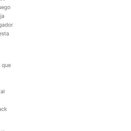
juego
ja
ugador
esta
e que
al
ack