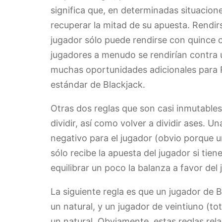
significa que, en determinadas situacio
recuperar la mitad de su apuesta. Rendir
jugador sólo puede rendirse con quince o 
jugadores a menudo se rendirían contra u
muchas oportunidades adicionales para 
estándar de Blackjack.
Otras dos reglas que son casi inmutables
dividir, así como volver a dividir ases. 
negativo para el jugador (obvio porque un
sólo recibe la apuesta del jugador si tien
equilibrar un poco la balanza a favor del
La siguiente regla es que un jugador de B
un natural, y un jugador de veintiuno (
un natural. Obviamente, estas reglas rel