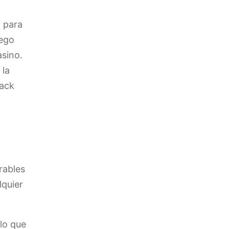
o para
uego
asino.
 la
jack
rables
lquier
 lo que