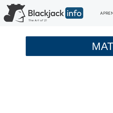
APRE
MAT