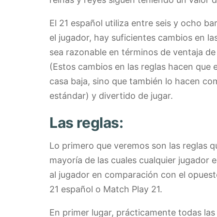
El 21 español utiliza entre seis y ocho b
el jugador, hay suficientes cambios en l
sea razonable en términos de ventaja de 
(Estos cambios en las reglas hacen que e
casa baja, sino que también lo hacen co
estándar) y divertido de jugar.
Las reglas:
Lo primero que veremos son las reglas q
mayoría de las cuales cualquier jugador
al jugador en comparación con el opuesto
21 español o Match Play 21.
En primer lugar, prácticamente todas las 