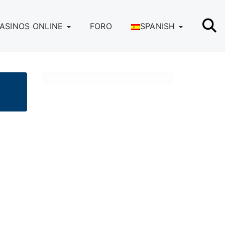
ASINOS ONLINE
FORO
SPANISH