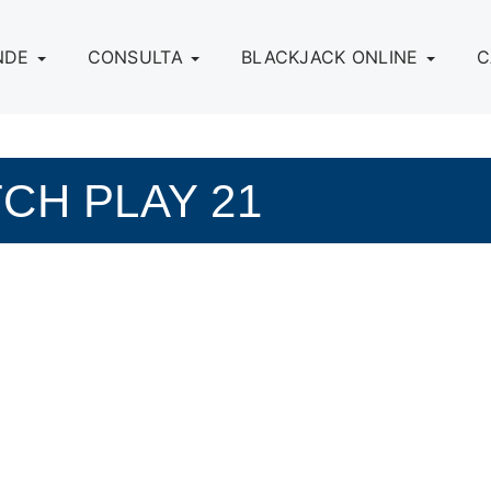
NDE
CONSULTA
BLACKJACK ONLINE
C
CH PLAY 21