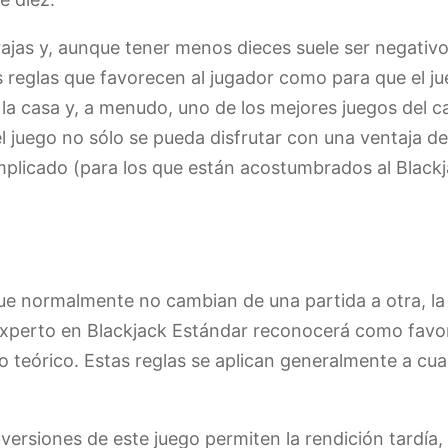
arajas y, aunque tener menos dieces suele ser negativ
as reglas que favorecen al jugador como para que el j
la casa y, a menudo, uno de los mejores juegos del c
l juego no sólo se pueda disfrutar con una ventaja de
mplicado (para los que están acostumbrados al Black
ue normalmente no cambian de una partida a otra, la
 experto en Blackjack Estándar reconocerá como favo
 teórico. Estas reglas se aplican generalmente a cua
versiones de este juego permiten la rendición tardía,