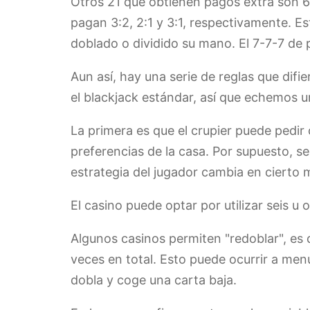
Otros 21 que obtienen pagos extra son 6-
pagan 3:2, 2:1 y 3:1, respectivamente. Es
doblado o dividido su mano. El 7-7-7 de 
Aun así, hay una serie de reglas que difi
el blackjack estándar, así que echemos un
La primera es que el crupier puede pedir
preferencias de la casa. Por supuesto, se
estrategia del jugador cambia en cierto m
El casino puede optar por utilizar seis u 
Algunos casinos permiten "redoblar", es 
veces en total. Esto puede ocurrir a m
dobla y coge una carta baja.