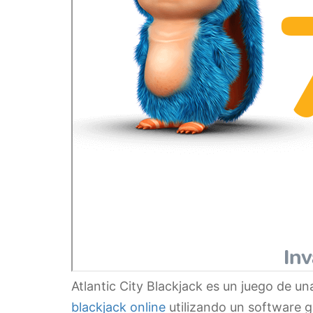
Atlantic City Blackjack es un juego de u
blackjack online
utilizando un software 