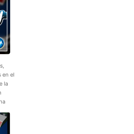
s,
 en el
e la
n
una