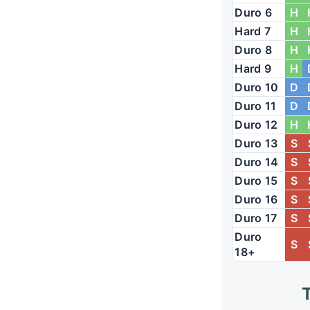
Duro 6
H
Hard 7
H
Duro 8
H
Hard 9
H
Duro 10
D
Duro 11
D
Duro 12
H
Duro 13
S
Duro 14
S
Duro 15
S
Duro 16
S
Duro 17
S
Duro
S
18+