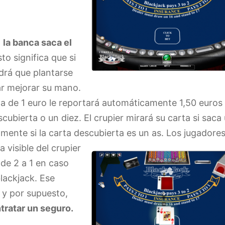
l
la banca saca el
sto significa que si
ndrá que plantarse
ar mejorar su mano.
ta de 1 euro le reportará automáticamente 1,50 euros
cubierta o un diez. El crupier mirará su carta si saca
amente si la carta descubierta es un as. Los jugadore
 visible del crupier
de 2 a 1 en caso
lackjack. Ese
 y por supuesto,
tratar un seguro.