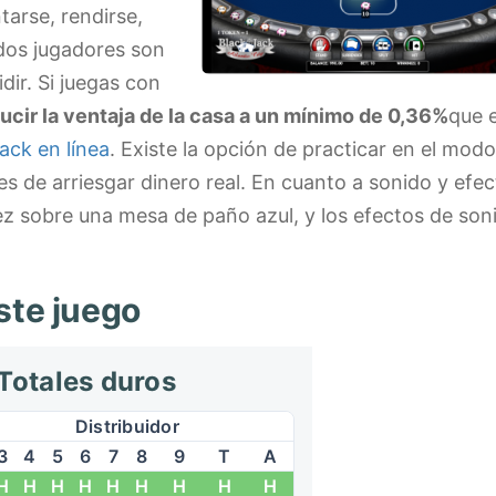
tarse, rendirse,
s dos jugadores son
dir. Si juegas con
cir la ventaja de la casa a un mínimo de 0,36%
que 
jack en línea
. Existe la opción de practicar en el mo
es de arriesgar dinero real. En cuanto a sonido y efe
dez sobre una mesa de paño azul, y los efectos de son
ste juego
Totales duros
Distribuidor
3
4
5
6
7
8
9
T
A
H
H
H
H
H
H
H
H
H