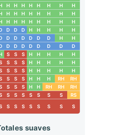
H
H
H
H
H
H
H
H
H
H
H
H
H
H
H
H
H
H
H
H
H
H
H
H
H
H
H
D
D
D
D
H
H
H
H
H
D
D
D
D
D
D
D
H
H
D
D
D
D
D
D
D
D
D
H
S
S
S
H
H
H
H
H
S
S
S
S
H
H
H
H
H
S
S
S
S
H
H
H
H
H
S
S
S
S
H
H
H
RH
RH
S
S
S
S
H
H
RH
RH
RH
S
S
S
S
S
S
S
S
RS
S
S
S
S
S
S
S
S
S
Totales suaves