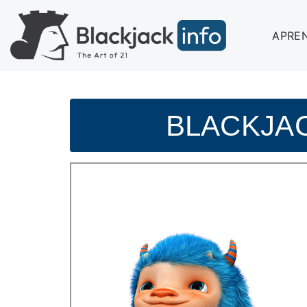
APRE
BLACKJAC