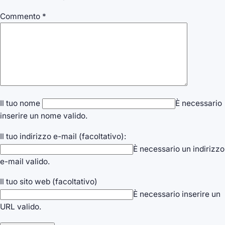
Commento
*
Il tuo nome
È necessario
inserire un nome valido.
Il tuo indirizzo e-mail (facoltativo):
È necessario un indirizzo
e-mail valido.
Il tuo sito web (facoltativo)
È necessario inserire un
URL valido.