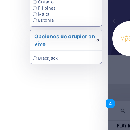
BTC
Ontario
InstaDebit
Estudios Real Dealer
ETH
Filipinas
Skrill 1-Tap
Juegos Belatra
USDT
Malta
OXXO
Tom Horn
PEN
Estonia
Pago Efectivo
MrSlotty
CLP
Anjouan
Boleto
Juegos Oryx
THB
UKGC
Postepay
Opciones de crupier en
Push Gaming
LTC
Panamá
Apple Pay
Juegos en el mundo
PHP
vivo
Autoridad del Juego de
INOVAPAY
ALL41 STUDIOS
Malta
MYR
Klarna
Fugaso
Comisión del Juego del
RUB
Blackjack
Reino Unido
Binance Coin
Juegos Fantasma
BCH
Comisión de Alcohol y
Descubra
Juego Blueprint
XDG
Juego de Ontario (AGCO)
Google Pay
Gamomat
IDR
PhonePe
Núcleo de Juego
SGD
Ondulación
Juegos Revolver
NGN
eZeeWallet
Gamzix
VND
JCB
REEVO
KRW
Sticpay
Felix Juegos
4
TRX
Tron
Amusnet (EGT)
KZT
Todito Cash
iSoftBet
BNB
Moneda USD
Gamebeat
SEK
Diners Club
Ka Juegos
ADA