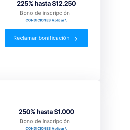
225% hasta $12.250
Bono de inscripción
CONDICIONES Aplicar*.
Reclamar bonificación
250% hasta $1.000
Bono de inscripción
CONDICIONES Aplicar*.