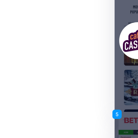
eCheck
Zillion Juegos
XRP
Multibanco
Juego a saltos
PRUEBA
Dinero perfecto
Héroe de Oro
MXN
entropay
Juegos Kalamba
DKK
SIRU
Juegos Red Rake
RON
ecoVoucher
Avatarux
CNY
Uberweisen en línea
OneTouch
ARS
Airtel
Racha de suerte
BGN
Pay4Fun
Smartsoft Gaming
COP
Pagos instantáneos de Citadel
Laboratorio Atomic Slot
Bitcoin
Mpesa
Estudios Golden Rock
AZN
NetBanking
Merkur Juegos
UAH
Samsung Pay
Apparat Juego
MDL
Tigo
SpadeGaming
PKR
Conexión exprés
Slotmill
GEL
Kalibra
Juegos High 5
BDT
LOTERICA
Juegos Northern Lights
EGP
MTN
Rabcat
5
HKD
Paga
Atmosfera en directo
UZS
Paycos
Novomatic
USDC
Rapyd
Caleta Gaming
MKD