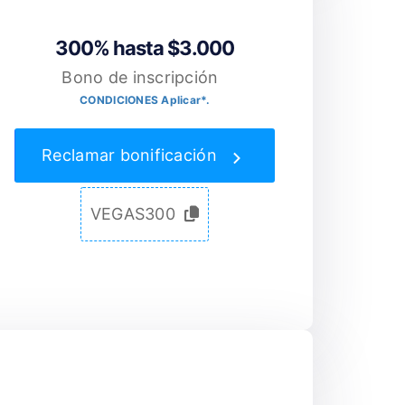
300% hasta $3.000
Bono de inscripción
CONDICIONES Aplicar*.
Reclamar bonificación
VEGAS300