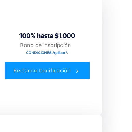
100% hasta $1.000
Bono de inscripción
CONDICIONES Aplicar*.
Reclamar bonificación