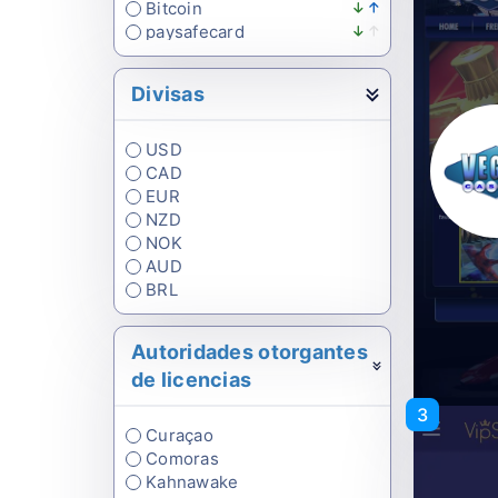
Bitcoin
Endorphina
paysafecard
Ezugi
Payz
Estudios Stormcraft
Neosurf
Thunderkick
Divisas
Litecoin
Juegos Hacksaw
Sólo para ganar
Jeton
USD
Yggdrasil Juegos
Transferencia rápida
CAD
Evoplay
MuchoMejor
EUR
Estudios ELK
AstroPay
NZD
GameArt
Amarre
NOK
Albaricoque
CashtoCode
(Microgaming)
AUD
Interac
Juegos de mascotas
BRL
MiFinity
Estudios Triple Edge
PLN
Bitcoin Efectivo
3 Oaks Juego
INR
Autoridades otorgantes
Maestro
Platipus
CHF
de licencias
Dogecoin
Amatic
JPY
PIX
Estudios Gameburger
ZAR
3
iDebit
Estudio Iron Dog
GBP
Curaçao
American Express
Spribe
HUF
Comoras
Flexepin
Swintt
CZK
Kahnawake
UPI
Estudios Switch