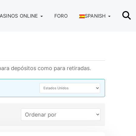
ASINOS ONLINE
FORO
SPANISH
para depósitos como para retiradas.