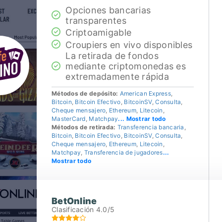
Opciones bancarias
transparentes
Criptoamigable
Croupiers en vivo disponibles
La retirada de fondos
mediante criptomonedas es
extremadamente rápida
Métodos de depósito:
American Express
,
Bitcoin
,
Bitcoin Efectivo
,
BitcoinSV
,
Consulta
,
Cheque mensajero
,
Ethereum
,
Litecoin
,
MasterCard
,
Matchpay
... Mostrar todo
Métodos de retirada:
Transferencia bancaria
,
Bitcoin
,
Bitcoin Efectivo
,
BitcoinSV
,
Consulta
,
Cheque mensajero
,
Ethereum
,
Litecoin
,
Matchpay
,
Transferencia de jugadores
...
Mostrar todo
BetOnline
Clasificación 4.0/5